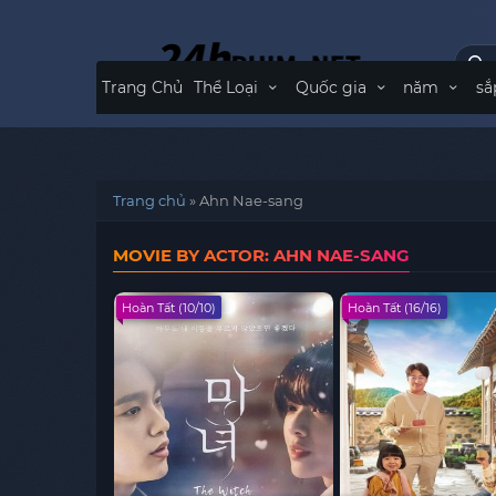
Trang Chủ
Thể Loại
Quốc gia
năm
sắ
Trang chủ
»
Ahn Nae-sang
MOVIE BY ACTOR: AHN NAE-SANG
Hoàn Tất (10/10)
Hoàn Tất (16/16)