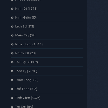
Kinh Dị
(1.678)
Kinh Điển
(15)
Lịch Sử
(213)
Miền Tây
(57)
Phiêu Lưu
(3.344)
Phim 18+
(28)
Tài Liệu
(1.082)
Tâm Lý
(3.676)
Thần Thoại
(18)
Thể Thao
(105)
Tình Cảm
(3.323)
Trẻ Em
(84)