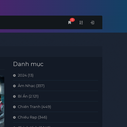
0
Danh mục
2024
(13)
Âm Nhạc
(357)
Bí Ẩn
(2.121)
Chiến Tranh
(449)
Chiếu Rạp
(346)