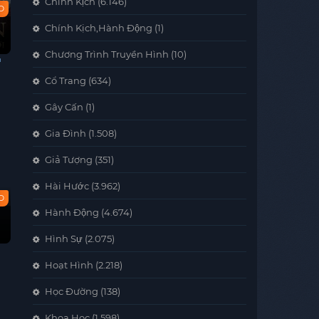
Chính Kịch
(6.146)
HD
Chính Kịch,Hành Động
(1)
Chương Trình Truyền Hình
(10)
Cổ Trang
(634)
Gây Cấn
(1)
Gia Đình
(1.508)
Giả Tượng
(351)
Hài Hước
(3.962)
D
Hành Động
(4.674)
m
Hình Sự
(2.075)
Hoạt Hình
(2.218)
Học Đường
(138)
Khoa Học
(1.598)