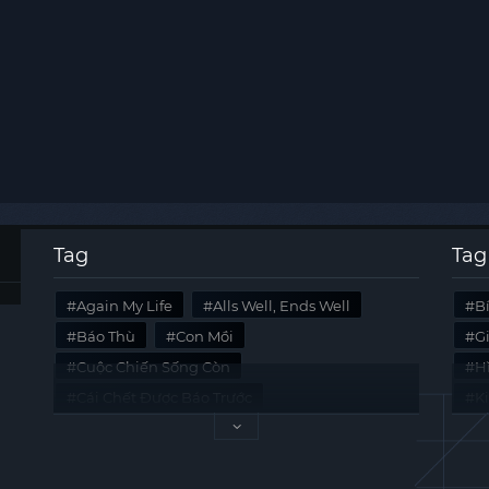
Tag
Tag
Again My Life
Alls Well, Ends Well
B
Báo Thù
Con Mồi
G
Cuộc Chiến Sống Còn
Hi
Cái Chết Được Báo Trước
K
Không Lối Thoát
Last Summer
Tà
Mối Quan Hệ Nguy Hiểm
Quái Vật