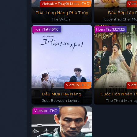
Vietsub + Thuyết Minh - FHD
Viet
Phải Lòng Nàng Phù Thủy
Đầu Bếp Lập 
The Witch
Eccentric! Chef M
Hoàn Tất (16/16)
Hoàn Tất (132/132)
Vietsub - FHD
Viet
Dẫu Mưa Hay Nắng
Cuộc Hôn Nhân T
Just Between Lovers
The Third Marria
Vietsub - FHD