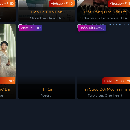
sub - FHD
Vietsub - FHD
Vietsub - F
Dị
Hơn Cả Tình Bạn
Mặt Trăng Ôm Mặt Trời
oon
More Than Friends
The Moon Embracing The
Sun
Vietsub - HD
Hoàn Tất (32/32)
sub - FHD
Thuyết Minh - H
hứ Ba
Thi Ca
Hai Cuộc Đời Một Trái Ti
ge
Poetry
Two Lives One Heart