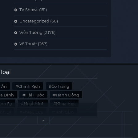
TV Shows
(151)
Uncategorized
(60)
Viễn Tưởng
(2.176)
Võ Thuật
(267)
 loại
í Ẩn
Chính Kịch
Cổ Trang
ia Đình
Hài Hước
Hành Động
̀nh Sự
Hoạt Hình
Khoa Học
inh Dị
Phiêu Lưu
Tình Cảm
i Liệu
Tâm Lý
Viễn Tưởng