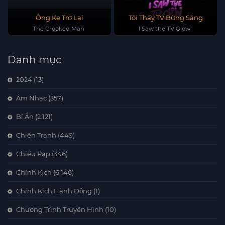
Ông Kẹ Trở Lại
Tôi Thấy TV Bừng Sáng
The Crooked Man
I Saw the TV Glow
Danh mục
2024
(13)
Âm Nhạc
(357)
Bí Ẩn
(2.121)
Chiến Tranh
(449)
Chiếu Rạp
(346)
Chính Kịch
(6.146)
Chính Kịch,Hành Động
(1)
Chương Trình Truyền Hình
(10)