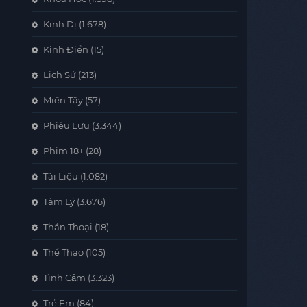
Kinh Dị
(1.678)
Kinh Điển
(15)
Lịch Sử
(213)
Miền Tây
(57)
Phiêu Lưu
(3.344)
Phim 18+
(28)
Tài Liệu
(1.082)
Tâm Lý
(3.676)
Thần Thoại
(18)
Thể Thao
(105)
Tình Cảm
(3.323)
Trẻ Em
(84)