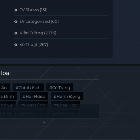
TV Shows
(151)
Uncategorized
(60)
Viễn Tưởng
(2.176)
Võ Thuật
(267)
 loại
í Ẩn
Chính Kịch
Cổ Trang
ia Đình
Hài Hước
Hành Động
̀nh Sự
Hoạt Hình
Khoa Học
inh Dị
Phiêu Lưu
Tình Cảm
i Liệu
Tâm Lý
Viễn Tưởng