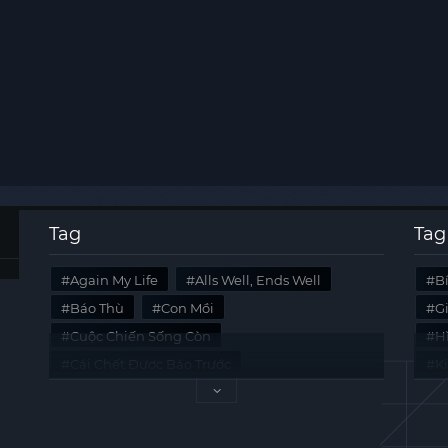
Tag
Tag
Again My Life
Alls Well, Ends Well
B
Báo Thù
Con Mồi
G
Cuộc Chiến Sống Còn
Hi
Cái Chết Được Báo Trước
K
Không Lối Thoát
Last Summer
Tà
Mối Quan Hệ Nguy Hiểm
Quái Vật