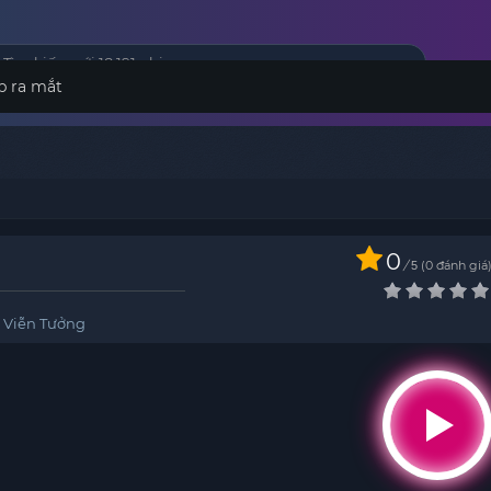
p ra mắt
0
/
0
đánh giá
5
,
Viễn Tưởng