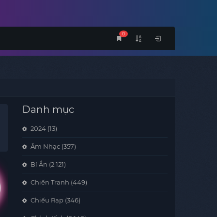
0
Danh mục
2024
(13)
Âm Nhạc
(357)
Bí Ẩn
(2.121)
Chiến Tranh
(449)
Chiếu Rạp
(346)