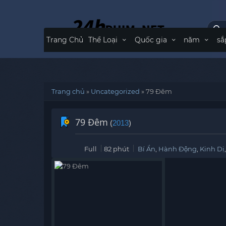
Trang Chủ
Thể Loại
Quốc gia
năm
sắ
Trang chủ
»
Uncategorized
»
79 Đêm
79 Đêm
(
2013
)
Full
82 phút
Bí Ẩn
,
Hành Động
,
Kinh Dị