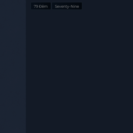
79 Đêm
Seventy-Nine