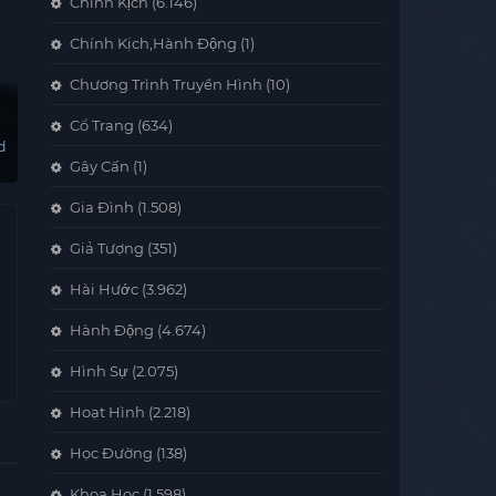
Chính Kịch
(6.146)
Chính Kịch,Hành Động
(1)
Chương Trình Truyền Hình
(10)
Cổ Trang
(634)
d
Gây Cấn
(1)
Gia Đình
(1.508)
Giả Tượng
(351)
Hài Hước
(3.962)
Hành Động
(4.674)
Hình Sự
(2.075)
Hoạt Hình
(2.218)
Học Đường
(138)
Khoa Học
(1.598)