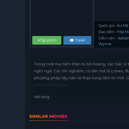
Quốc gia:
Âu Mỹ
Đạo diễn:
Filip 
Diễn viên:
Adria
Tập phim
Trailer
Wynne
Trong một trại tâm thần bị bỏ hoang, các bác s
nghi ngờ. Các thí nghiệm, có tên mã là Limes, đ
phương pháp tẩy não và thao túng tâm trí mới. 
viện bình thường.
Mở rộng
SIMILAR MOVIES