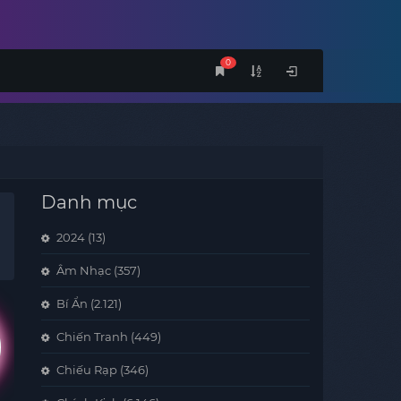
0
Danh mục
2024
(13)
Âm Nhạc
(357)
Bí Ẩn
(2.121)
Chiến Tranh
(449)
Chiếu Rạp
(346)