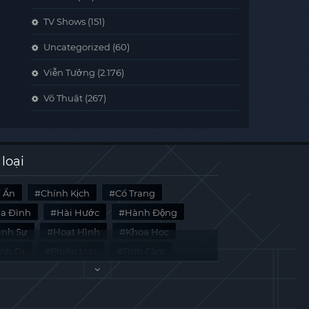
TV Shows
(151)
Uncategorized
(60)
Viễn Tưởng
(2.176)
Võ Thuật
(267)
 loại
í Ẩn
Chính Kịch
Cổ Trang
ia Đình
Hài Hước
Hành Động
̀nh Sự
Hoạt Hình
Khoa Học
inh Dị
Phiêu Lưu
Tình Cảm
i Liệu
Tâm Lý
Viễn Tưởng