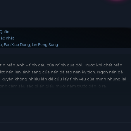
 Quốc
ập nhật
Li
Fan Xiao Dong
Lin Feng Song
 tin Mẫn Anh – tình đầu của mình qua đời. Trước khi chết Mẫn
ốt nến lên, ánh sáng của nến đã tạo nên kỳ tích. Ngọn nến đã
ã xuyên không nhiều lần để cứu lấy tình yêu của mình nhưng lại
ình cảm sâu sắc bị ẩn giấu mười năm trước dần lộ ra…