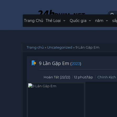
Trang Chủ
Thể Loại
Quốc gia
năm
sắ
Trang chủ
»
Uncategorized
»
9 Lần Gặp Em
9 Lần Gặp Em
(
2023
)
Hoàn Tất (22/22)
12 phút/tập
Chính Kịch