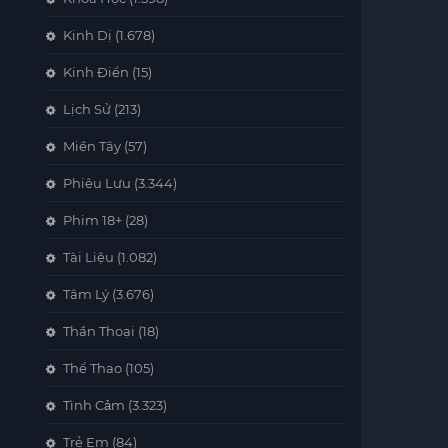
Kinh Dị
(1.678)
Kinh Điển
(15)
Lịch Sử
(213)
Miền Tây
(57)
Phiêu Lưu
(3.344)
Phim 18+
(28)
Tài Liệu
(1.082)
Tâm Lý
(3.676)
Thần Thoại
(18)
Thể Thao
(105)
Tình Cảm
(3.323)
Trẻ Em
(84)