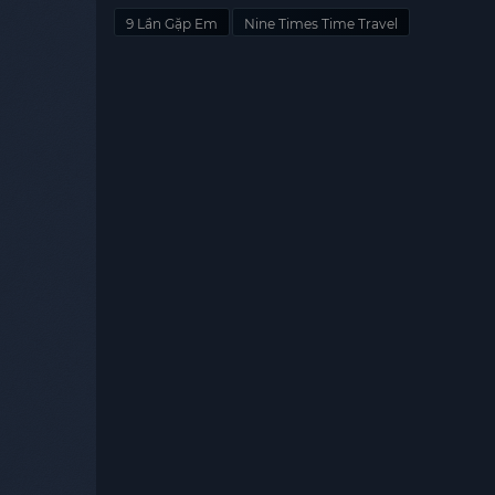
9 Lần Gặp Em
Nine Times Time Travel