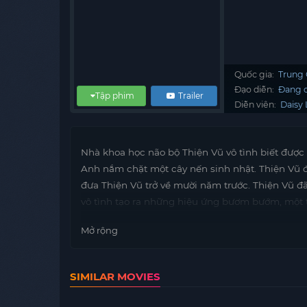
Quốc gia:
Trung
Đạo diễn:
Đang c
Tập phim
Trailer
Diễn viên:
Daisy 
Nhà khoa học não bộ Thiện Vũ vô tình biết được
Anh nắm chặt một cây nến sinh nhật. Thiện Vũ đ
đưa Thiện Vũ trở về mười năm trước. Thiện Vũ đ
vô tình tạo ra những hiệu ứng bươm bướm, một t
Mở rộng
SIMILAR MOVIES