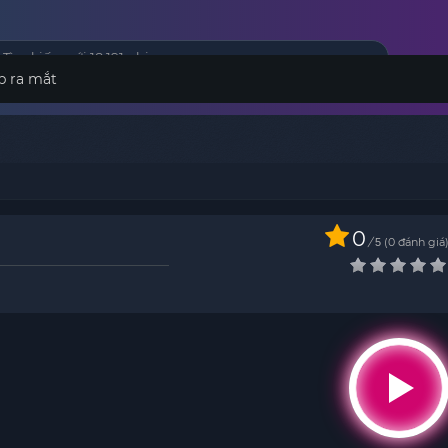
p ra mắt
0
/
0
đánh giá
5