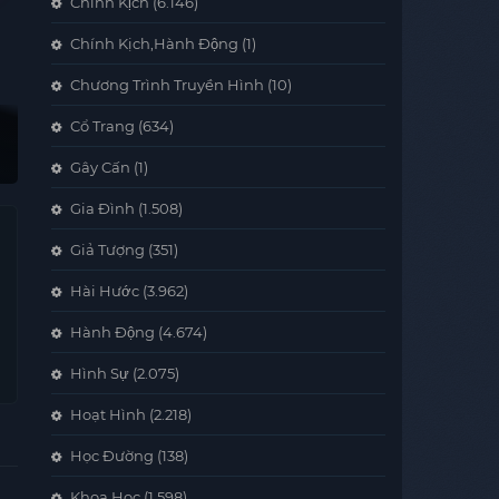
Chính Kịch
(6.146)
Chính Kịch,Hành Động
(1)
Chương Trình Truyền Hình
(10)
Cổ Trang
(634)
Gây Cấn
(1)
Gia Đình
(1.508)
Giả Tượng
(351)
Hài Hước
(3.962)
Hành Động
(4.674)
Hình Sự
(2.075)
Hoạt Hình
(2.218)
Học Đường
(138)
Khoa Học
(1.598)