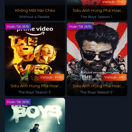
Vietsub - FHD
Không Một Mái Chèo
Siêu Anh Hùng Phá Hoại:
Phần 1
Without a Paddle
The Boys: Season 1
Hoàn Tất (8/8)
Hoàn Tất (8/8)
Vietsub - FHD
Vietsub - HD
Siêu Anh Hùng Phá Hoại:
Siêu Anh Hùng Phá Hoại:
Phần 3
Phần 2
The Boys: Season 3
The Boys: Season 2
Hoàn Tất (8/8)