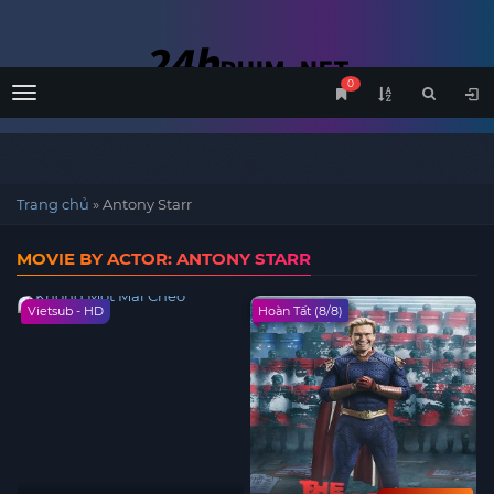
0
Menu
Trang chủ
»
Antony Starr
MOVIE BY ACTOR: ANTONY STARR
Vietsub - HD
Hoàn Tất (8/8)