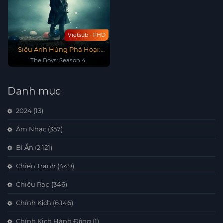
Vietsub - FHD
Siêu Anh Hùng Phá Hoại:
Phần 4
The Boys: Season 4
Danh mục
2024
(13)
Âm Nhạc
(357)
Bí Ẩn
(2.121)
Chiến Tranh
(449)
Chiếu Rạp
(346)
Chính Kịch
(6.146)
Chính Kịch,Hành Động
(1)