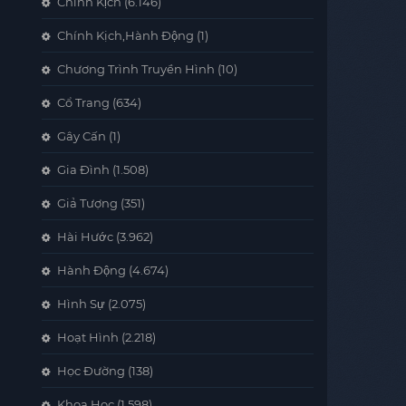
Chính Kịch
(6.146)
Chính Kịch,Hành Động
(1)
Chương Trình Truyền Hình
(10)
Cổ Trang
(634)
Gây Cấn
(1)
Gia Đình
(1.508)
Giả Tượng
(351)
Hài Hước
(3.962)
Hành Động
(4.674)
Hình Sự
(2.075)
Hoạt Hình
(2.218)
Học Đường
(138)
Khoa Học
(1.598)