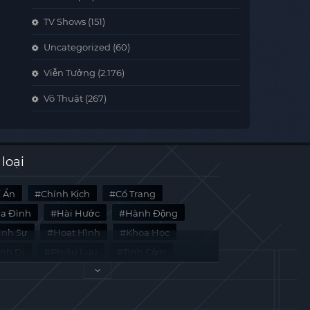
TV Shows
(151)
Uncategorized
(60)
Viễn Tưởng
(2.176)
Võ Thuật
(267)
 loại
í Ẩn
Chính Kịch
Cổ Trang
ia Đình
Hài Hước
Hành Động
̀nh Sự
Hoạt Hình
Khoa Học
inh Dị
Phiêu Lưu
Tình Cảm
i Liệu
Tâm Lý
Viễn Tưởng