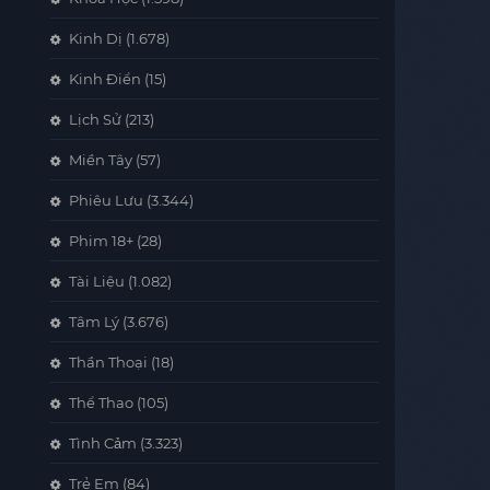
Kinh Dị
(1.678)
Kinh Điển
(15)
Lịch Sử
(213)
Miền Tây
(57)
Phiêu Lưu
(3.344)
Phim 18+
(28)
Tài Liệu
(1.082)
Tâm Lý
(3.676)
Thần Thoại
(18)
Thể Thao
(105)
Tình Cảm
(3.323)
Trẻ Em
(84)