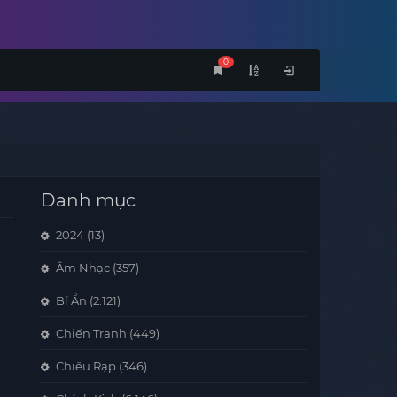
0
Danh mục
2024
(13)
Âm Nhạc
(357)
Bí Ẩn
(2.121)
Chiến Tranh
(449)
Chiếu Rạp
(346)