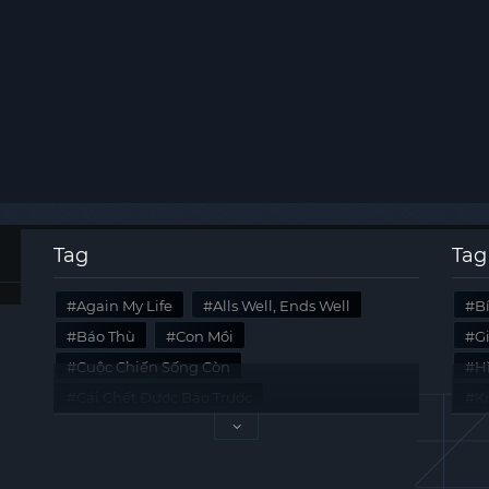
Tag
Tag
Again My Life
Alls Well, Ends Well
B
Báo Thù
Con Mồi
G
Cuộc Chiến Sống Còn
Hi
Cái Chết Được Báo Trước
K
Không Lối Thoát
Last Summer
Tà
Mối Quan Hệ Nguy Hiểm
Quái Vật