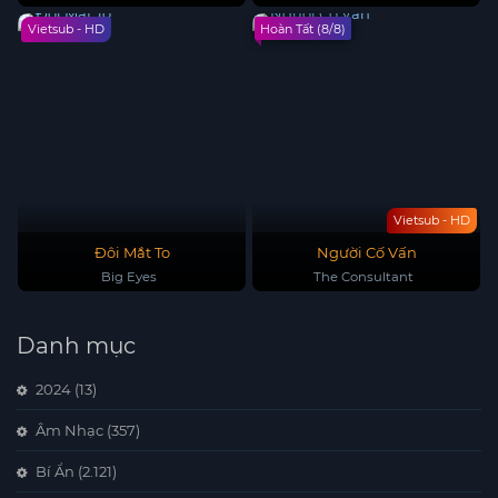
Vietsub - HD
Hoàn Tất (8/8)
Vietsub - HD
Đôi Mắt To
Người Cố Vấn
Big Eyes
The Consultant
Danh mục
2024
(13)
Âm Nhạc
(357)
Bí Ẩn
(2.121)