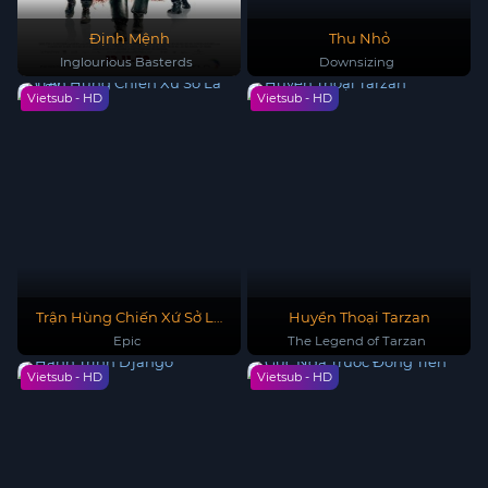
Định Mệnh
Thu Nhỏ
Inglourious Basterds
Downsizing
Vietsub - HD
Vietsub - HD
Trận Hùng Chiến Xứ Sở Lá
Huyền Thoại Tarzan
Cây
Epic
The Legend of Tarzan
Vietsub - HD
Vietsub - HD