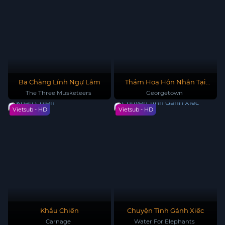
Ba Chàng Lính Ngự Lâm
Thảm Hoạ Hôn Nhân Tại
Georgetown
The Three Musketeers
Georgetown
Vietsub - HD
Vietsub - HD
Khẩu Chiến
Chuyện Tình Gánh Xiếc
Carnage
Water For Elephants