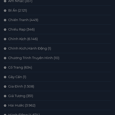
Âm Nhạc
(357)
Bí Ẩn
(2.121)
Chiến Tranh
(449)
Chiếu Rạp
(346)
Chính Kịch
(6.146)
Chính Kịch,Hành Động
(1)
Chương Trình Truyền Hình
(10)
Cổ Trang
(634)
Gây Cấn
(1)
Gia Đình
(1.508)
Giả Tượng
(351)
Hài Hước
(3.962)
Hành Động
(4.674)