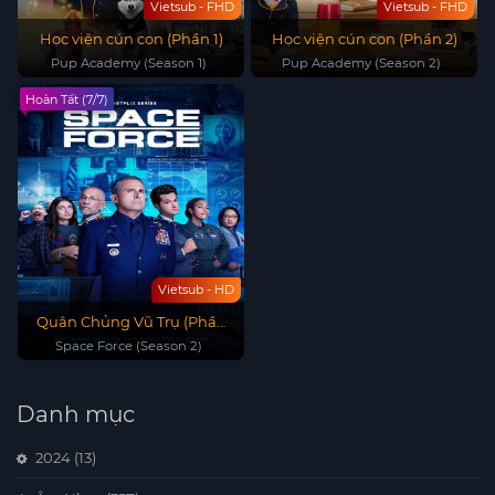
Vietsub - FHD
Vietsub - FHD
Học viện cún con (Phần 1)
Học viện cún con (Phần 2)
Pup Academy (Season 1)
Pup Academy (Season 2)
Hoàn Tất (7/7)
Vietsub - HD
Quân Chủng Vũ Trụ (Phần
2)
Space Force (Season 2)
Danh mục
2024
(13)