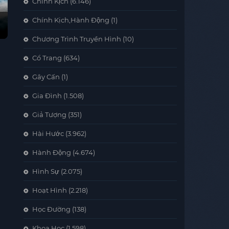
Chính Kịch
(6.146)
Chính Kịch,Hành Động
(1)
Chương Trình Truyền Hình
(10)
Cổ Trang
(634)
Gây Cấn
(1)
Gia Đình
(1.508)
Giả Tượng
(351)
Hài Hước
(3.962)
Hành Động
(4.674)
Hình Sự
(2.075)
Hoạt Hình
(2.218)
Học Đường
(138)
Khoa Học
(1.598)