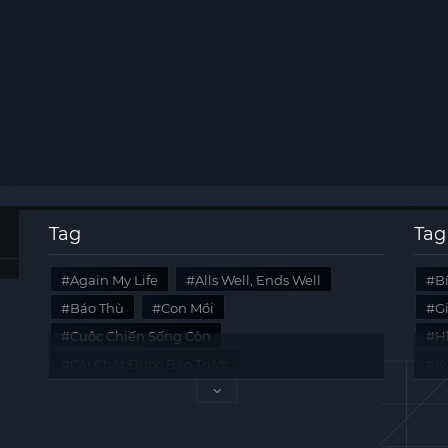
Tag
Tag
Again My Life
Alls Well, Ends Well
B
Báo Thù
Con Mồi
G
Cuộc Chiến Sống Còn
Hi
Cái Chết Được Báo Trước
K
Không Lối Thoát
Last Summer
Tà
Mối Quan Hệ Nguy Hiểm
Quái Vật