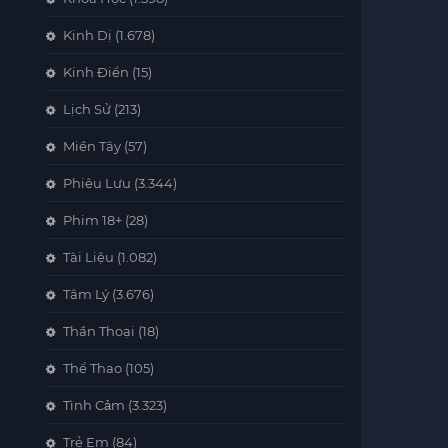
Kinh Dị
(1.678)
Kinh Điển
(15)
Lịch Sử
(213)
Miền Tây
(57)
Phiêu Lưu
(3.344)
Phim 18+
(28)
Tài Liệu
(1.082)
Tâm Lý
(3.676)
Thần Thoại
(18)
Thể Thao
(105)
Tình Cảm
(3.323)
Trẻ Em
(84)