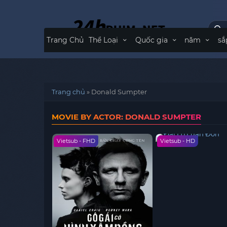
Trang Chủ
Thể Loại
Quốc gia
năm
sắ
Trang chủ
»
Donald Sumpter
MOVIE BY ACTOR: DONALD SUMPTER
Vietsub - FHD
Vietsub - HD