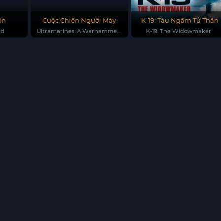
ôn
Cuộc Chiến Người Máy
K-19: Tàu Ngầm Tử Thần
rd
Ultramarines: A Warhammer
K-19: The Widowmaker
40,000 Movie