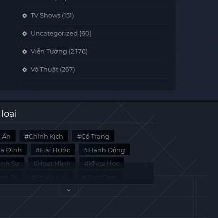
TV Shows
(151)
Uncategorized
(60)
Viễn Tưởng
(2.176)
Võ Thuật
(267)
 loại
í Ẩn
Chính Kịch
Cổ Trang
ia Đình
Hài Hước
Hành Động
̀nh Sự
Hoạt Hình
Khoa Học
inh Dị
Phiêu Lưu
Tình Cảm
i Liệu
Tâm Lý
Viễn Tưởng