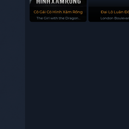
Cô Gái Có Hình Xăm Rồng
Đại Lộ Luân Đ
The Girl with the Dragon
London Bouleva
Tattoo