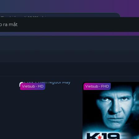
p ra mắt
Vietsub - HD
Vietsub - FHD