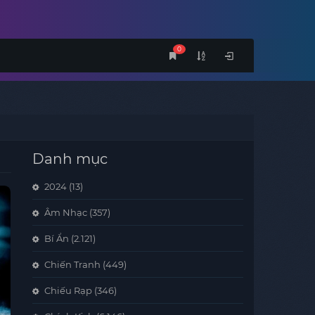
0
Danh mục
2024
(13)
Âm Nhạc
(357)
Bí Ẩn
(2.121)
Chiến Tranh
(449)
Chiếu Rạp
(346)