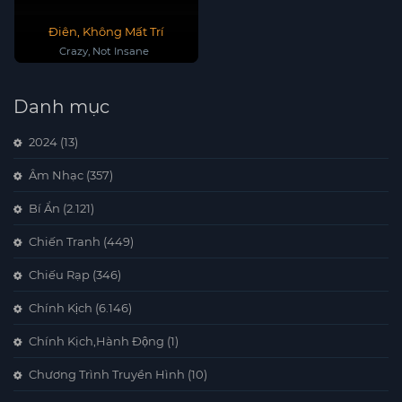
Điên, Không Mất Trí
Crazy, Not Insane
Danh mục
2024
(13)
Âm Nhạc
(357)
Bí Ẩn
(2.121)
Chiến Tranh
(449)
Chiếu Rạp
(346)
Chính Kịch
(6.146)
Chính Kịch,Hành Động
(1)
Chương Trình Truyền Hình
(10)