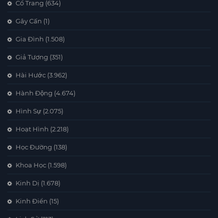
Cổ Trang
(634)
Gây Cấn
(1)
Gia Đình
(1.508)
Giả Tượng
(351)
Hài Hước
(3.962)
Hành Động
(4.674)
Hình Sự
(2.075)
Hoạt Hình
(2.218)
Học Đường
(138)
Khoa Học
(1.598)
Kinh Dị
(1.678)
Kinh Điển
(15)