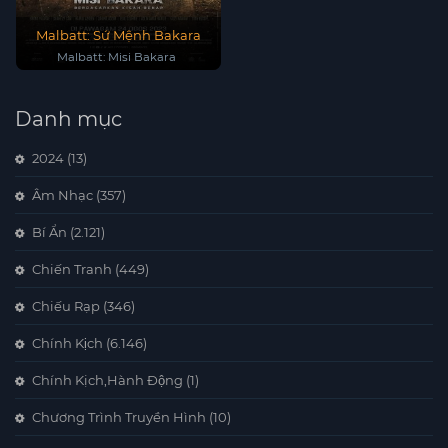
Malbatt: Sứ Mệnh Bakara
Malbatt: Misi Bakara
Danh mục
2024
(13)
Âm Nhạc
(357)
Bí Ẩn
(2.121)
Chiến Tranh
(449)
Chiếu Rạp
(346)
Chính Kịch
(6.146)
Chính Kịch,Hành Động
(1)
Chương Trình Truyền Hình
(10)