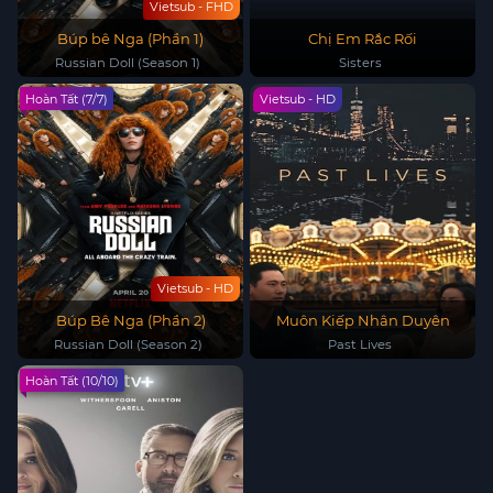
Vietsub - FHD
Búp bê Nga (Phần 1)
Chị Em Rắc Rối
Russian Doll (Season 1)
Sisters
Hoàn Tất (7/7)
Vietsub - HD
Vietsub - HD
Búp Bê Nga (Phần 2)
Muôn Kiếp Nhân Duyên
Russian Doll (Season 2)
Past Lives
Hoàn Tất (10/10)