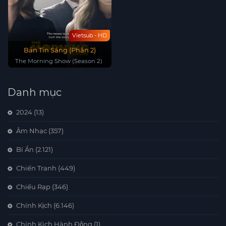
Vietsub - HD
Bản Tin Sáng (Phần 2)
The Morning Show (Season 2)
Danh mục
2024
(13)
Âm Nhạc
(357)
Bí Ẩn
(2.121)
Chiến Tranh
(449)
Chiếu Rạp
(346)
Chính Kịch
(6.146)
Chính Kịch,Hành Động
(1)