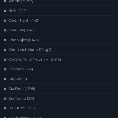
Âm Nhạc
(357)
Bí Ẩn
(2.121)
Chiến Tranh
(449)
Chiếu Rạp
(346)
Chính Kịch
(6.146)
Chính Kịch,Hành Động
(1)
Chương Trình Truyền Hình
(10)
Cổ Trang
(634)
Gây Cấn
(1)
Gia Đình
(1.508)
Giả Tượng
(351)
Hài Hước
(3.962)
Hành Động
(4.674)