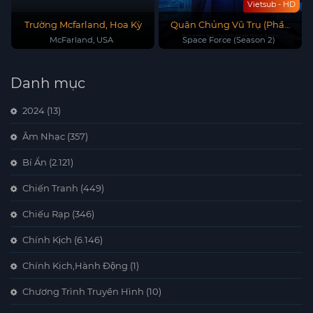
Vietsub - HD
Trường Mcfarland, Hoa Kỳ
Quân Chủng Vũ Trụ (Phần
2)
McFarland, USA
Space Force (Season 2)
Danh mục
2024
(13)
Âm Nhạc
(357)
Bí Ẩn
(2.121)
Chiến Tranh
(449)
Chiếu Rạp
(346)
Chính Kịch
(6.146)
Chính Kịch,Hành Động
(1)
Chương Trình Truyền Hình
(10)