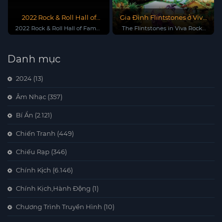
2022 Rock & Roll Hall of
Gia Đình Flintstones ở Viva
Fame Induction Ceremony
Rock Vegas
2022 Rock & Roll Hall of Fame
The Flintstones in Viva Rock
Induction Ceremony
Vegas
Danh mục
2024
(13)
Âm Nhạc
(357)
Bí Ẩn
(2.121)
Chiến Tranh
(449)
Chiếu Rạp
(346)
Chính Kịch
(6.146)
Chính Kịch,Hành Động
(1)
Chương Trình Truyền Hình
(10)