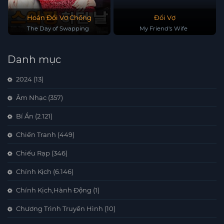
Hoán Đổi Vợ Chồng
Đổi Vợ
The Day of Swapping
My Friend's Wife
Danh mục
2024
(13)
Âm Nhạc
(357)
Bí Ẩn
(2.121)
Chiến Tranh
(449)
Chiếu Rạp
(346)
Chính Kịch
(6.146)
Chính Kịch,Hành Động
(1)
Chương Trình Truyền Hình
(10)