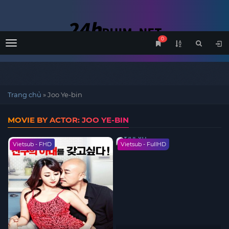
0
Menu
Trang chủ
»
Joo Ye-bin
MOVIE BY ACTOR: JOO YE-BIN
Vietsub - FHD
Vietsub - FullHD