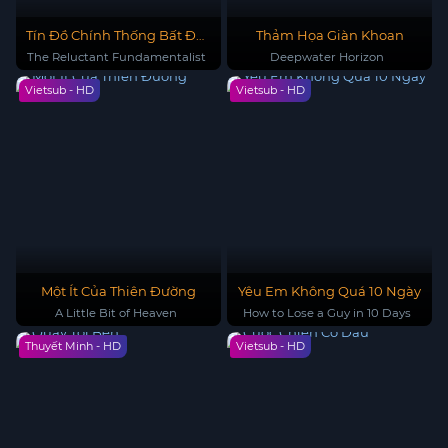
Tín Đồ Chính Thống Bất Đắc
Thảm Họa Giàn Khoan
Dĩ
The Reluctant Fundamentalist
Deepwater Horizon
Vietsub - HD
Vietsub - HD
Một Ít Của Thiên Đường
Yêu Em Không Quá 10 Ngày
A Little Bit of Heaven
How to Lose a Guy in 10 Days
Thuyết Minh - HD
Vietsub - HD