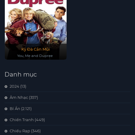
Kỳ Đà Cản Mũi
You, Me and Dupree
Danh mục
2024
(13)
Âm Nhạc
(357)
Bí Ẩn
(2.121)
Chiến Tranh
(449)
Chiếu Rạp
(346)