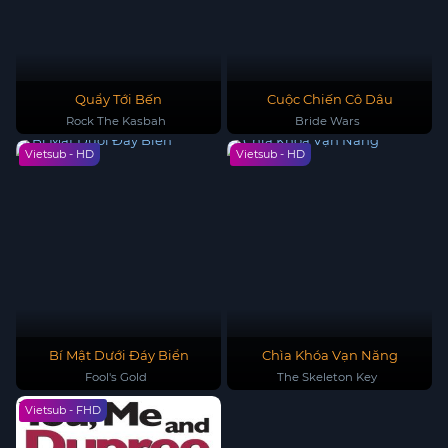
Quẩy Tới Bến
Cuộc Chiến Cô Dâu
Rock The Kasbah
Bride Wars
Vietsub - HD
Vietsub - HD
Bí Mật Dưới Đáy Biển
Chìa Khóa Vạn Năng
Fool's Gold
The Skeleton Key
Vietsub - FHD