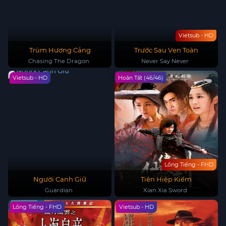
Vietsub - HD
Trùm Hương Cảng
Trước Sau Vẹn Toàn
Chasing The Dragon
Never Say Never
Vietsub - HD
Hoàn Tất (46/46)
Lồng Tiếng - FHD
Người Canh Giữ
Tiên Hiệp Kiếm
Guardian
Xian Xia Sword
Lồng Tiếng - FHD
Vietsub - HD