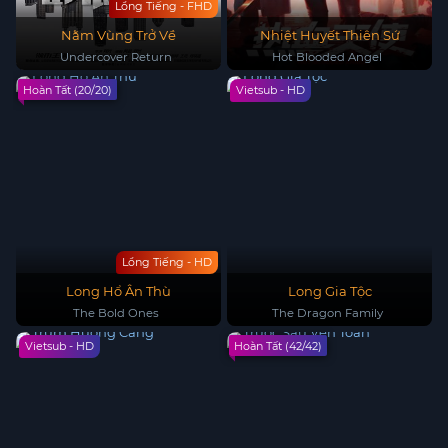
Lồng Tiếng - FHD
Nằm Vùng Trở Về
Nhiệt Huyết Thiên Sứ
Undercover Return
Hot Blooded Angel
Hoàn Tất (20/20)
Vietsub - HD
Lồng Tiếng - HD
Long Hổ Ân Thù
Long Gia Tộc
The Bold Ones
The Dragon Family
Vietsub - HD
Hoàn Tất (42/42)