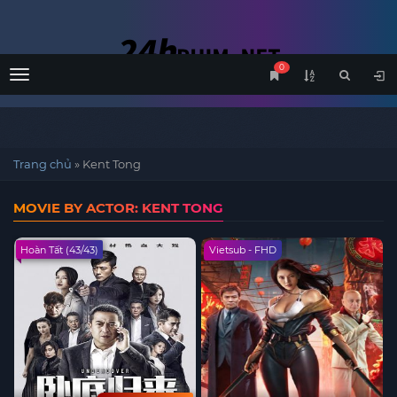
0
Menu
Trang chủ
»
Kent Tong
MOVIE BY ACTOR: KENT TONG
Hoàn Tất (43/43)
Vietsub - FHD