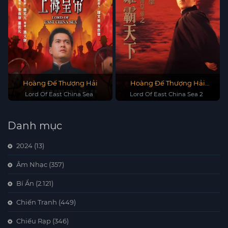
Hoàng Đế Thượng Hải
Hoàng Đế Thượng Hải
Hùng Bá Thiên Hạ
Lord Of East China Sea
Lord Of East China Sea 2
Danh mục
2024
(13)
Âm Nhạc
(357)
Bí Ẩn
(2.121)
Chiến Tranh
(449)
Chiếu Rạp
(346)