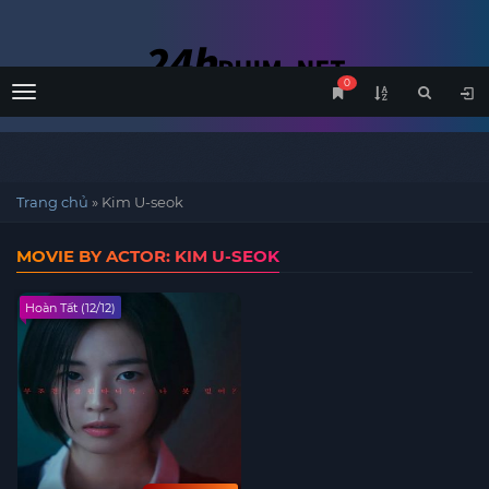
0
Menu
Trang chủ
»
Kim U-seok
MOVIE BY ACTOR: KIM U-SEOK
Hoàn Tất (12/12)