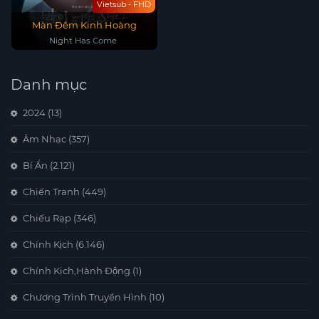
Vietsub - FHD
Màn Đêm Kinh Hoàng
Night Has Come
Danh mục
2024
(13)
Âm Nhạc
(357)
Bí Ẩn
(2.121)
Chiến Tranh
(449)
Chiếu Rạp
(346)
Chính Kịch
(6.146)
Chính Kịch,Hành Động
(1)
Chương Trình Truyền Hình
(10)