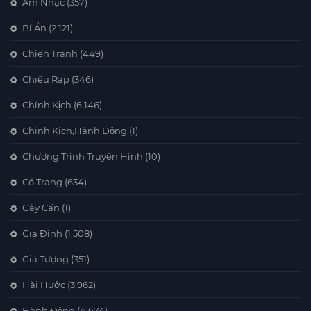
Âm Nhạc
(357)
Bí Ẩn
(2.121)
Chiến Tranh
(449)
Chiếu Rạp
(346)
Chính Kịch
(6.146)
Chính Kịch,Hành Động
(1)
Chương Trình Truyền Hình
(10)
Cổ Trang
(634)
Gây Cấn
(1)
Gia Đình
(1.508)
Giả Tượng
(351)
Hài Hước
(3.962)
Hành Động
(4.674)