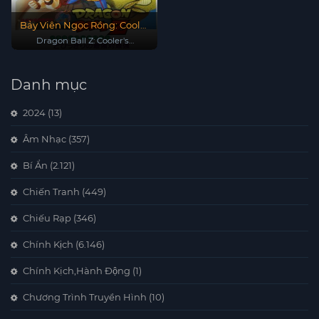
Bảy Viên Ngọc Rồng: Cooler
Phục Hận
Dragon Ball Z: Cooler's
Revenge
Danh mục
2024
(13)
Âm Nhạc
(357)
Bí Ẩn
(2.121)
Chiến Tranh
(449)
Chiếu Rạp
(346)
Chính Kịch
(6.146)
Chính Kịch,Hành Động
(1)
Chương Trình Truyền Hình
(10)