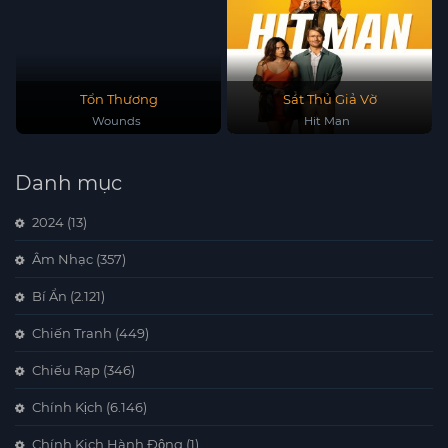
Tổn Thương
Sát Thủ Giả Vờ
Wounds
Hit Man
Danh mục
2024
(13)
Âm Nhạc
(357)
Bí Ẩn
(2.121)
Chiến Tranh
(449)
Chiếu Rạp
(346)
Chính Kịch
(6.146)
Chính Kịch,Hành Động
(1)