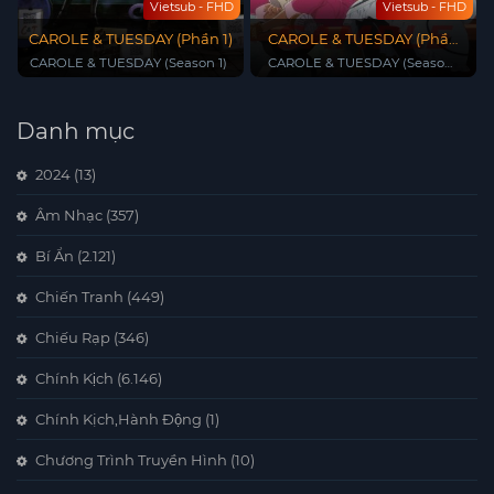
Vietsub - FHD
Vietsub - FHD
CAROLE & TUESDAY (Phần 1)
CAROLE & TUESDAY (Phần
2)
CAROLE & TUESDAY (Season 1)
CAROLE & TUESDAY (Season
2)
Danh mục
2024
(13)
Âm Nhạc
(357)
Bí Ẩn
(2.121)
Chiến Tranh
(449)
Chiếu Rạp
(346)
Chính Kịch
(6.146)
Chính Kịch,Hành Động
(1)
Chương Trình Truyền Hình
(10)