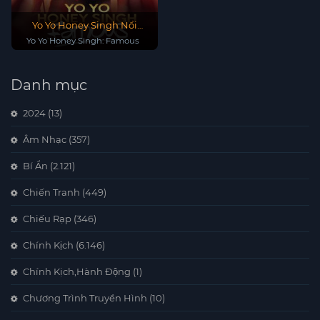
Yo Yo Honey Singh Nổi
Tiếng
Yo Yo Honey Singh: Famous
Danh mục
2024
(13)
Âm Nhạc
(357)
Bí Ẩn
(2.121)
Chiến Tranh
(449)
Chiếu Rạp
(346)
Chính Kịch
(6.146)
Chính Kịch,Hành Động
(1)
Chương Trình Truyền Hình
(10)