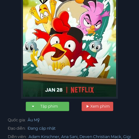
Tập phim
Xem phim
Quốc gia:
Âu Mỹ
Đạo diễn:
Đang cập nhật
Diễn viên:
Adam Kirschner
Ana Sani
Deven Christian Mack
Gigi