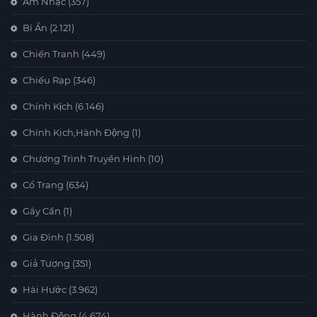
Âm Nhạc
(357)
Bí Ẩn
(2.121)
Chiến Tranh
(449)
Chiếu Rạp
(346)
Chính Kịch
(6.146)
Chính Kịch,Hành Động
(1)
Chương Trình Truyền Hình
(10)
Cổ Trang
(634)
Gây Cấn
(1)
Gia Đình
(1.508)
Giả Tượng
(351)
Hài Hước
(3.962)
Hành Động
(4.674)