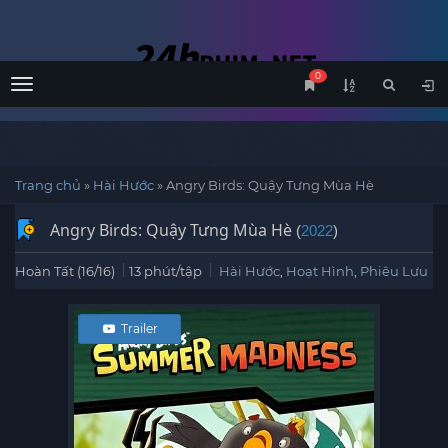
0
Menu
Trang chủ
»
Hài Hước
»
Angry Birds: Quậy Tưng Mùa Hè
Angry Birds: Quậy Tưng Mùa Hè
(
2022
)
Hoàn Tất (16/16)
13 phút/tập
Hài Hước
,
Hoạt Hình
,
Phiêu Lưu
Trailer