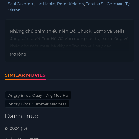
Saul Guerrero
Ian Hanlin
Peter Kelamis
Tabitha St. Germain
Ty
Olsson
Những chú chim thiếu niên Đỏ, Chuck, Bomb và Stella
đang càn quét Trại Hè Gỗ Vụn cùng các trại sinh lông vũ
khác cho một mùa hè đầy những trò vui bay cao!
Mở rộng
SIMILAR MOVIES
Angry Birds: Quậy Tưng Mùa Hè
Angry Birds: Summer Madness
Danh mục
2024
(13)