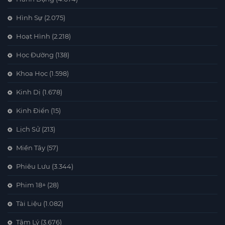
Hình Sự
(2.075)
Hoạt Hình
(2.218)
Học Đường
(138)
Khoa Học
(1.598)
Kinh Dị
(1.678)
Kinh Điển
(15)
Lịch Sử
(213)
Miền Tây
(57)
Phiêu Lưu
(3.344)
Phim 18+
(28)
Tài Liệu
(1.082)
Tâm Lý
(3.676)