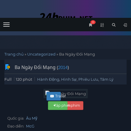
0
Menu
Trang chủ
»
Uncategorized
»
Ba Ngày Đổi Mạng
Ba Ngày Đổi Mạng
(
2014
)
Full
120 phút
Hành Động
,
Hình Sự
,
Phiêu Lưu
,
Tâm Lý
Trailer
Tập phim
Xem phim
Quốc gia:
Âu Mỹ
Đạo diễn:
McG