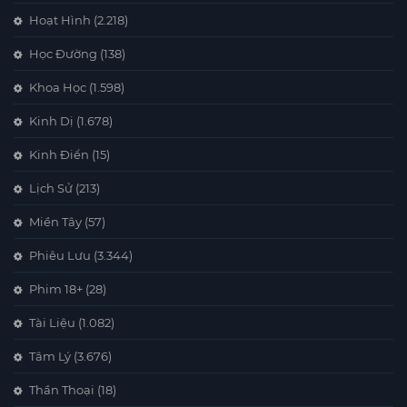
Hoạt Hình
(2.218)
Học Đường
(138)
Khoa Học
(1.598)
Kinh Dị
(1.678)
Kinh Điển
(15)
Lịch Sử
(213)
Miền Tây
(57)
Phiêu Lưu
(3.344)
Phim 18+
(28)
Tài Liệu
(1.082)
Tâm Lý
(3.676)
Thần Thoại
(18)