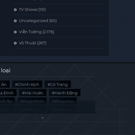
TV Shows
(151)
Uncategorized
(60)
Viễn Tưởng
(2.176)
Võ Thuật
(267)
 loại
í Ẩn
Chính Kịch
Cổ Trang
ia Đình
Hài Hước
Hành Động
̀nh Sự
Hoạt Hình
Khoa Học
inh Dị
Phiêu Lưu
Tình Cảm
i Liệu
Tâm Lý
Viễn Tưởng