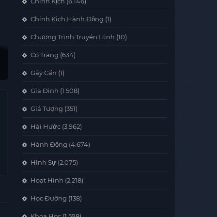
Chính Kịch
(6.146)
Chính Kịch,Hành Động
(1)
Chương Trình Truyền Hình
(10)
Cổ Trang
(634)
Gây Cấn
(1)
Gia Đình
(1.508)
Giả Tượng
(351)
Hài Hước
(3.962)
Hành Động
(4.674)
Hình Sự
(2.075)
Hoạt Hình
(2.218)
Học Đường
(138)
Khoa Học
(1.598)