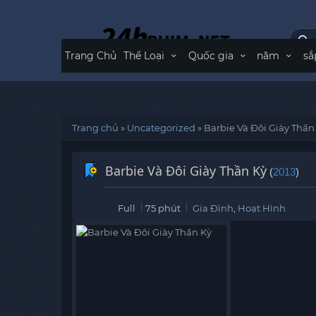
Trang Chủ
Thể Loại
Quốc gia
năm
sắ
Trang chủ
»
Uncategorized
»
Barbie Và Đôi Giày Thần
Barbie Và Đôi Giày Thần Kỳ
(
2013
)
Full
75 phút
Gia Đình
,
Hoạt Hình