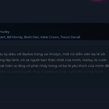
Hurley
ebert
Bill Mondy
Brett Dier
Katie Crown
Trevor Devall
kỳ diệu với Barbie trong vai Kristyn, một nữ diễn viên ba lê với
g lấp lánh, cô và người bạn thân nhất của mình, Hailey, bị cuốn
phát hiện ra rằng cô phải nhảy trong vở ba lê yêu thích của mình để
iễn vở ballet huyền thoại Giselle và Swan Lake, đó là một hành
i tim, giấc mơ sẽ thành hiện thực!