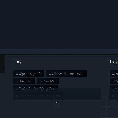
Tag
Tag
Again My Life
Alls Well, Ends Well
B
Báo Thù
Con Mồi
G
Cuộc Chiến Sống Còn
Hi
Cái Chết Được Báo Trước
K
Không Lối Thoát
Last Summer
Tà
Mối Quan Hệ Nguy Hiểm
Quái Vật