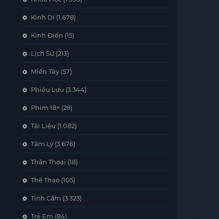
Kinh Dị
(1.678)
Kinh Điển
(15)
Lịch Sử
(213)
Miền Tây
(57)
Phiêu Lưu
(3.344)
Phim 18+
(28)
Tài Liệu
(1.082)
Tâm Lý
(3.676)
Thần Thoại
(18)
Thể Thao
(105)
Tình Cảm
(3.323)
Trẻ Em
(84)