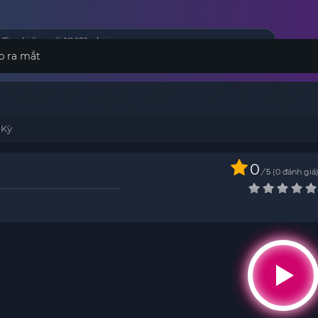
p ra mắt
 Kỳ
0
/
0
đánh giá
5