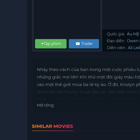
Quốc gia:
Âu Mỹ
Đạo diễn:
Owen 
Tập phim
Trailer
Diễn viên:
Ali Li
Nhảy theo cách của bạn trong một cuộc phiêu lưu 
những giấc mơ lớn! Khi thử một đôi giày màu hồn
vào một thế giới múa ba lê kỳ ảo. Ở đó, Kristyn 
đánh bại Nữ hoàng Tuyết độc ác. Với màn trình d
trình tuyệt vời, nơi nếu bạn khiêu vũ bằng cả trá
Mở rộng
SIMILAR MOVIES