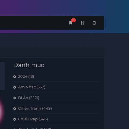
0
Danh mục
2024
(13)
Âm Nhạc
(357)
Bí Ẩn
(2.121)
Chiến Tranh
(449)
Chiếu Rạp
(346)