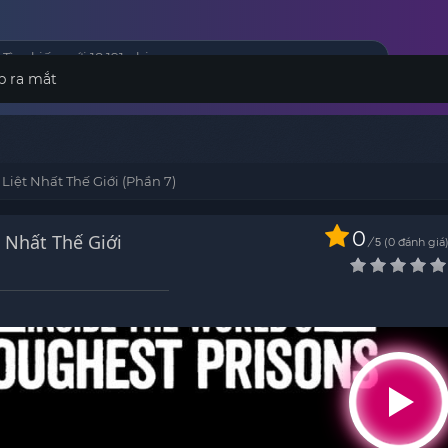
p ra mắt
iệt Nhất Thế Giới (Phần 7)
0
 Nhất Thế Giới
/
0
đánh giá
5