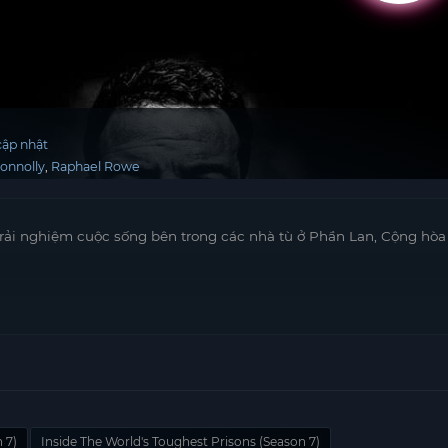
ập nhật
onnolly
Raphael Rowe
rải nghiệm cuộc sống bên trong các nhà tù ở Phần Lan, Cộng hòa
 7)
Inside The World's Toughest Prisons (Season 7)