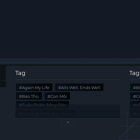
Tag
Tag
Again My Life
Alls Well, Ends Well
B
Báo Thù
Con Mồi
G
Cuộc Chiến Sống Còn
Hi
Cái Chết Được Báo Trước
K
Không Lối Thoát
Last Summer
Tà
Mối Quan Hệ Nguy Hiểm
Quái Vật