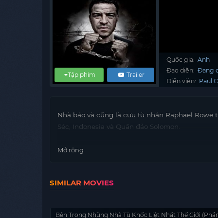
Quốc gia:
Anh
Đạo diễn:
Đang c
Tập phim
Trailer
Diễn viên:
Paul C
Nhà báo và cũng là cựu tù nhân Raphael Rowe t
Séc, Indonesia và Quần đảo Solomon.
Mở rộng
SIMILAR MOVIES
Bên Trong Những Nhà Tù Khốc Liệt Nhất Thế Giới (Phần