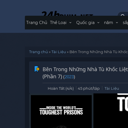
Trang Chủ
Thể Loại
Quốc gia
năm
sắ
Trang chủ
»
Tài Liệu
»
Bên Trong Những Nhà Tù Khốc L
Bên Trong Những Nhà Tù Khốc Liệt
(Phần 7)
(
2023
)
Hoàn Tất (4/4)
45 phút/tập
Tài Liệu