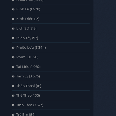
Kinh Dị
(1.678)
Kinh Điển
(15)
Lịch Sử
(213)
Miền Tây
(57)
Phiêu Lưu
(3.344)
Phim 18+
(28)
Tài Liệu
(1.082)
Tâm Lý
(3.676)
Thần Thoại
(18)
Thể Thao
(105)
Tình Cảm
(3.323)
Trẻ Em
(84)