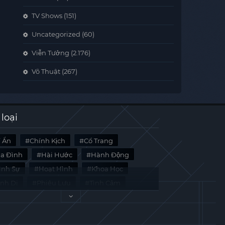
TV Shows
(151)
Uncategorized
(60)
Viễn Tưởng
(2.176)
Võ Thuật
(267)
 loại
í Ẩn
Chính Kịch
Cổ Trang
ia Đình
Hài Hước
Hành Động
̀nh Sự
Hoạt Hình
Khoa Học
inh Dị
Phiêu Lưu
Tình Cảm
i Liệu
Tâm Lý
Viễn Tưởng