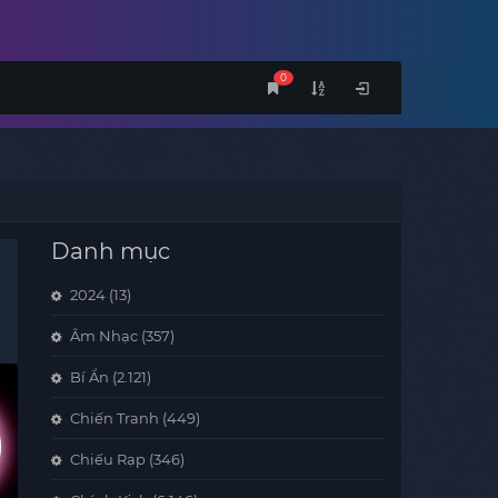
0
Danh mục
2024
(13)
Âm Nhạc
(357)
Bí Ẩn
(2.121)
Chiến Tranh
(449)
Chiếu Rạp
(346)