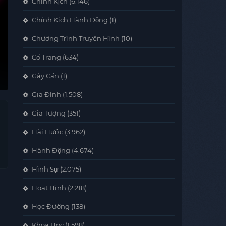
Chính Kịch
(6.146)
Chính Kịch,Hành Động
(1)
Chương Trình Truyền Hình
(10)
Cổ Trang
(634)
Gây Cấn
(1)
Gia Đình
(1.508)
Giả Tượng
(351)
Hài Hước
(3.962)
Hành Động
(4.674)
Hình Sự
(2.075)
Hoạt Hình
(2.218)
Học Đường
(138)
Khoa Học
(1.598)