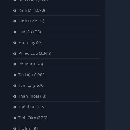
Kinh Dị
(1.678)
Kinh Điển
(15)
Lịch Sử
(213)
Miền Tây
(57)
Phiêu Lưu
(3.344)
Phim 18+
(28)
Tài Liệu
(1.082)
Tâm Lý
(3.676)
Thần Thoại
(18)
Thể Thao
(105)
Tình Cảm
(3.323)
Trẻ Em
(84)