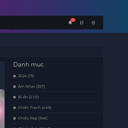
0
Danh mục
2024
(13)
Âm Nhạc
(357)
Bí Ẩn
(2.121)
Chiến Tranh
(449)
Chiếu Rạp
(346)