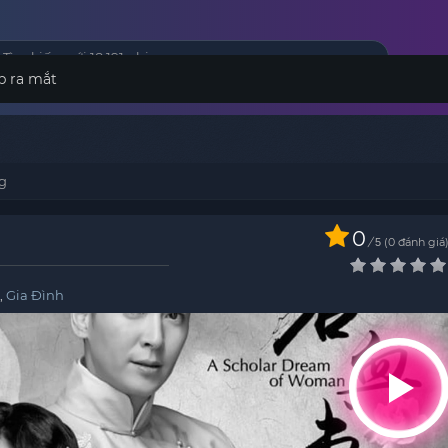
p ra mắt
g
0
/
0
đánh giá
5
,
Gia Đình