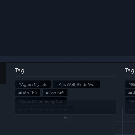
Tag
Tag
Again My Life
Alls Well, Ends Well
B
Báo Thù
Con Mồi
G
Cuộc Chiến Sống Còn
Hi
Cái Chết Được Báo Trước
K
Không Lối Thoát
Last Summer
Tà
Mối Quan Hệ Nguy Hiểm
Quái Vật