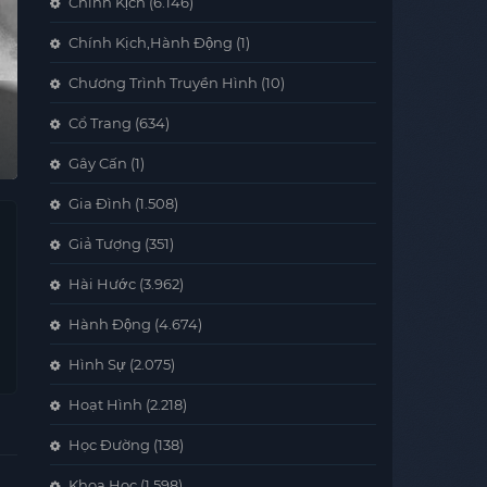
Chính Kịch
(6.146)
Chính Kịch,Hành Động
(1)
Chương Trình Truyền Hình
(10)
Cổ Trang
(634)
Gây Cấn
(1)
Gia Đình
(1.508)
Giả Tượng
(351)
Hài Hước
(3.962)
Hành Động
(4.674)
Hình Sự
(2.075)
Hoạt Hình
(2.218)
Học Đường
(138)
Khoa Học
(1.598)