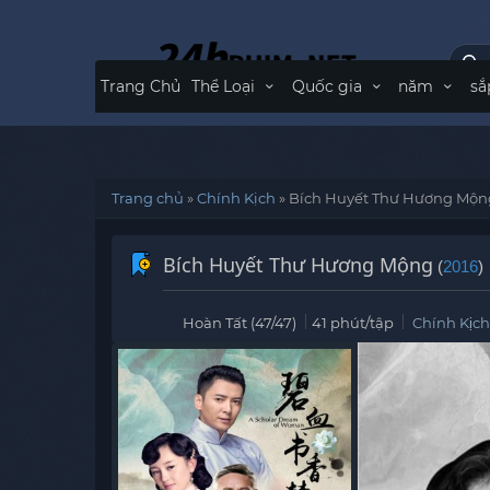
Trang Chủ
Thể Loại
Quốc gia
năm
sắ
Trang chủ
»
Chính Kịch
»
Bích Huyết Thư Hương Mộn
Bích Huyết Thư Hương Mộng
(
2016
)
Hoàn Tất (47/47)
41 phút/tập
Chính Kịch