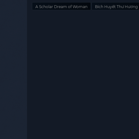
chống chọi, mải mê oán trách, đến khi chợt bừn
A Scholar Dream of Woman
Bích Huyết Thư Hương
tiếng danh môn ngày nào giờ chỉ là còn là giai 
Tào Uyển Nhi trước khi gieo mình xuống giếng? 
khắc nghiệt của Tuyên gia? Hay tất cả chỉ là cái