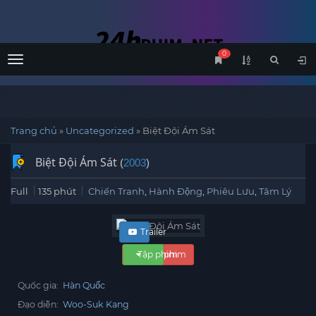
0
Menu
Trang chủ
»
Uncategorized
»
Biệt Đội Ám Sát
Biệt Đội Ám Sát
(
2003
)
Full
135 phút
Chiến Tranh
,
Hành Động
,
Phiêu Lưu
,
Tâm Lý
Trailer
Tập phim
Xem phim
Quốc gia:
Hàn Quốc
Đạo diễn:
Woo-Suk Kang