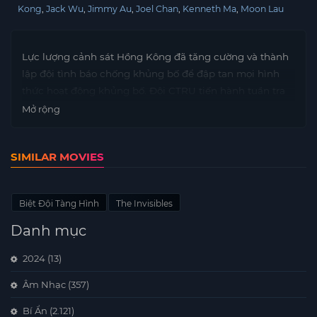
Kong
Jack Wu
Jimmy Au
Joel Chan
Kenneth Ma
Moon Lau
Lực lượng cảnh sát Hồng Kông đã tăng cường và thành
lập đội tình báo chống khủng bố để đập tan mọi hình
thức hoạt động khủng bố. Đội CTRU tiến hành tuần tra
và đối phó với các cuộc tấn công, trong khi đội POTT
Mở rộng
điều tra sâu để tiêu diệt mọi đe dọa tiềm tàng.
SIMILAR MOVIES
Biệt Đội Tàng Hình
The Invisibles
Danh mục
2024
(13)
Âm Nhạc
(357)
Bí Ẩn
(2.121)