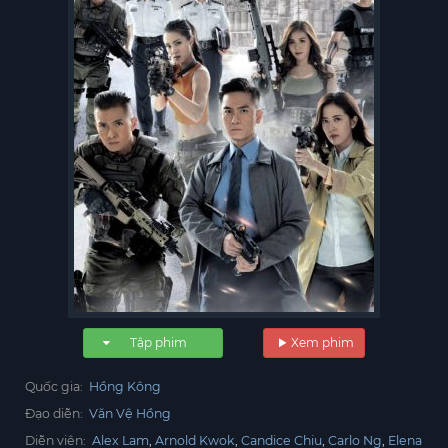
Tập phim
Xem phim
Quốc gia:
Hồng Kông
Đạo diễn:
Văn Vệ Hồng
Diễn viên:
Alex Lam
Arnold Kwok
Candice Chiu
Carlo Ng
Elena