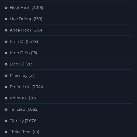
Hoạt Hình
(2.218)
Học Đường
(138)
Khoa Học
(1.598)
Kinh Dị
(1.678)
Kinh Điển
(15)
Lịch Sử
(213)
Miền Tây
(57)
Phiêu Lưu
(3.344)
Phim 18+
(28)
Tài Liệu
(1.082)
Tâm Lý
(3.676)
Thần Thoại
(18)