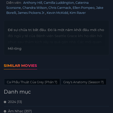
Diễn viên:
Anthony Hill
Camilla Luddington
Caterina
Scorsone
Chandra Wilson
Chris Carmack
Ellen Pompeo
Jake
Borelli
James Pickens Jr.
Kevin McKidd
Kim Raver
Để sự chữa trị bắt đầu. Đó là một năm khởi đầu mới cho
đội ngũ y tế của Bệnh viện Seattle Grace khi họ dần hồi
phục sau thảm kịch xảy ra quá gần nhà. Các mối quan
hệ mới xuất hiện và các cam kết mạnh mẽ nhất được
Mở rộng
thử nghiệm. Từ những thành công trong phòng phẫu
thuật đến những sai lầm trong phòng ngủ và tất cả
SIMILAR MOVIES
những kịch tính ly kỳ giữa các bác sĩ tìm cách sống sót
miễn là họ dựa vào nhau.
Ca Phẫu Thuật Của Grey (Phần 7)
Grey's Anatomy (Season 7)
Danh mục
2024
(13)
Âm Nhạc
(357)