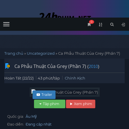
0
Menu
Trang chủ
»
Uncategorized
»
Ca Phẫu Thuật Của Grey (Phần 7)
Ca Phẫu Thuật Của Grey (Phần 7)
(
2010
)
Hoàn Tất (22/22)
43 phút/tập
Chính Kịch
Trailer
Tập phim
Xem phim
Quốc gia:
Âu Mỹ
Đạo diễn:
Đang cập nhật