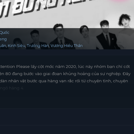
 Quốc
Meng
uần
Kinh Siêu
Trương Hàn
Vương Hiểu Thần
ention Please lấy cột mốc năm 2020, lúc này nhóm bạn chí cốt
iên 80 đang bước vào giai đoạn khủng hoảng của sự nghiệp. Đây
 dàn nhân vật bước qua hàng vạn rắc rối từ chuyện tình, chuyện
 ngõ hàng 4.