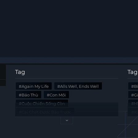
Tag
Tag
Again My Life
Alls Well, Ends Well
B
Báo Thù
Con Mồi
G
Cuộc Chiến Sống Còn
Hi
Cái Chết Được Báo Trước
K
Không Lối Thoát
Last Summer
Tà
Mối Quan Hệ Nguy Hiểm
Quái Vật