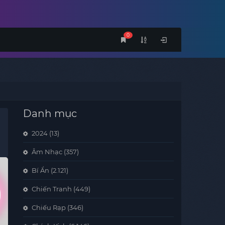
0
Danh mục
2024
(13)
Âm Nhạc
(357)
Bí Ẩn
(2.121)
Chiến Tranh
(449)
Chiếu Rạp
(346)