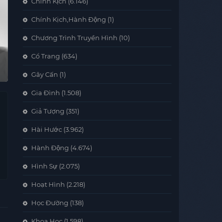
Chính Kịch
(6.146)
Chính Kịch,Hành Động
(1)
Chương Trình Truyền Hình
(10)
Cổ Trang
(634)
Gây Cấn
(1)
Gia Đình
(1.508)
Giả Tượng
(351)
Hài Hước
(3.962)
Hành Động
(4.674)
Hình Sự
(2.075)
Hoạt Hình
(2.218)
Học Đường
(138)
Khoa Học
(1.598)