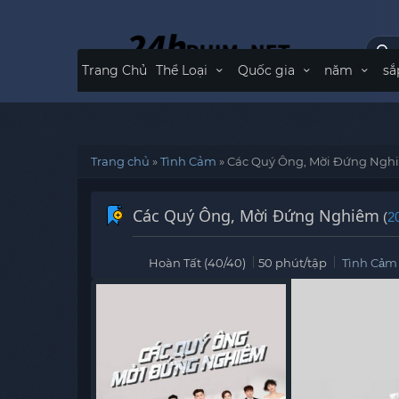
Trang Chủ
Thể Loại
Quốc gia
năm
sắ
Trang chủ
»
Tình Cảm
»
Các Quý Ông, Mời Đứng Ngh
Các Quý Ông, Mời Đứng Nghiêm
(
2
Hoàn Tất (40/40)
50 phút/tập
Tình Cảm