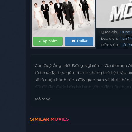
Quốc gia:
Trung
Đạo diễn:
Tian 
Tập phim
Trailer
Diễn viên:
Đỗ Th
Các Quý Ông, Mời Đứng Nghiêm – Gentlemen Att
từ thuở đại học gồm 4 anh chàng thế hệ thập n
sẽ là cuộc hành trình đầy gian nan và khó khăn,
đời để đạt được bến bờ bình yên ở độ tuổi chạm
Mở rộng
SIMILAR MOVIES