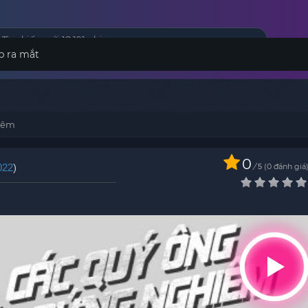
p ra mắt
iêm
0
022
)
/
0
đánh giá
5