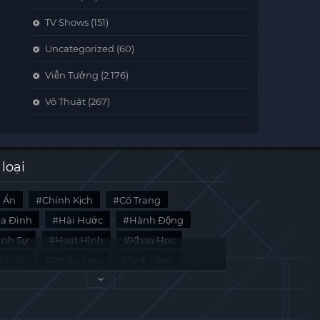
TV Shows
(151)
Uncategorized
(60)
Viễn Tưởng
(2.176)
Võ Thuật
(267)
 loại
í Ẩn
Chính Kịch
Cổ Trang
ia Đình
Hài Hước
Hành Động
̀nh Sự
Hoạt Hình
Khoa Học
inh Dị
Phiêu Lưu
Tình Cảm
i Liệu
Tâm Lý
Viễn Tưởng