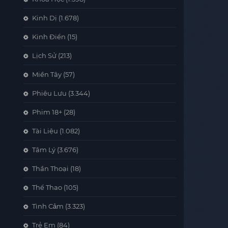
Kinh Dị
(1.678)
Kinh Điển
(15)
Lịch Sử
(213)
Miền Tây
(57)
Phiêu Lưu
(3.344)
Phim 18+
(28)
Tài Liệu
(1.082)
Tâm Lý
(3.676)
Thần Thoại
(18)
Thể Thao
(105)
Tình Cảm
(3.323)
Trẻ Em
(84)