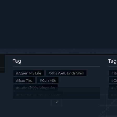
Tag
Tag
Again My Life
Alls Well, Ends Well
B
Báo Thù
Con Mồi
G
Cuộc Chiến Sống Còn
Hi
Cái Chết Được Báo Trước
K
Không Lối Thoát
Last Summer
Tà
Mối Quan Hệ Nguy Hiểm
Quái Vật