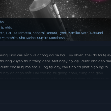
Bản
ập nhật
ato
Haruka Tomatsu
Konomi Tamura
Lynn
Mamiko Noto
Natsumi
ro Yamashita
Sho Karino
Sumire Morohoshi
ng luôn cáu kỉnh và chống đối xã hội. Tuy nhiên, thái độ tồi tệ ấy
và thường xuyên thức trắng đêm. Một ngày nọ, cậu được nhờ đến đài
 được cho là bị ma ám. Cũng tại đây, cậu tình cờ phát hiện người
i này để chợp mắt. Hai con người giống nhau, cùng che giấu
 quan sát như một chốn để bù đắp cho những đêm dài thao thức…
n kiếm tìm?