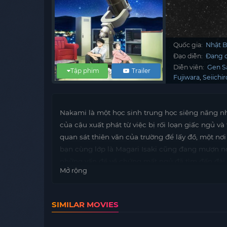
Quốc gia:
Nhật 
Đạo diễn:
Đang c
Diễn viên:
Gen S
Tập phim
Trailer
Fujiwara
Seiichi
Nakami là một học sinh trung học siêng năng như
của cậu xuất phát từ việc bị rối loạn giấc ngủ 
quan sát thiên văn của trường để lấy đồ, một nơi
bạn cùng lớp là Magari Isaki cũng đang mượn nơ
những vấn đề về chứng mất ngủ đã tìm đến đài
Mở rộng
Liệu họ có tìm thấy sự an yên mà bấy lâu nay vẫ
SIMILAR MOVIES