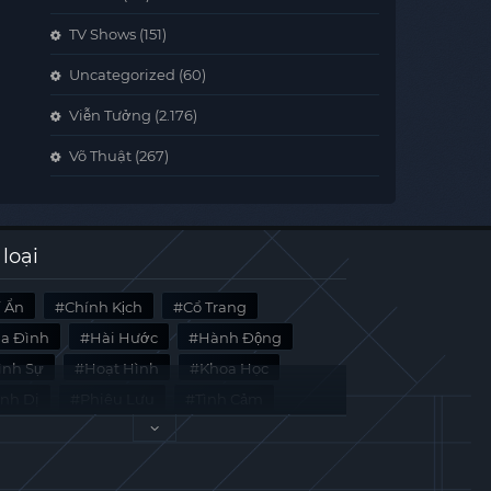
TV Shows
(151)
Uncategorized
(60)
Viễn Tưởng
(2.176)
Võ Thuật
(267)
 loại
í Ẩn
Chính Kịch
Cổ Trang
ia Đình
Hài Hước
Hành Động
̀nh Sự
Hoạt Hình
Khoa Học
inh Dị
Phiêu Lưu
Tình Cảm
i Liệu
Tâm Lý
Viễn Tưởng