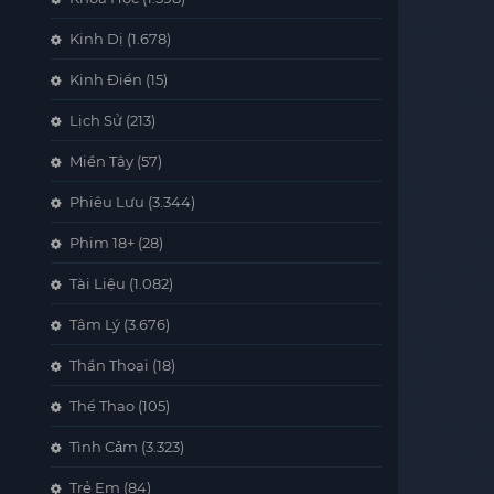
Kinh Dị
(1.678)
Kinh Điển
(15)
Lịch Sử
(213)
Miền Tây
(57)
Phiêu Lưu
(3.344)
Phim 18+
(28)
Tài Liệu
(1.082)
Tâm Lý
(3.676)
Thần Thoại
(18)
Thể Thao
(105)
Tình Cảm
(3.323)
Trẻ Em
(84)