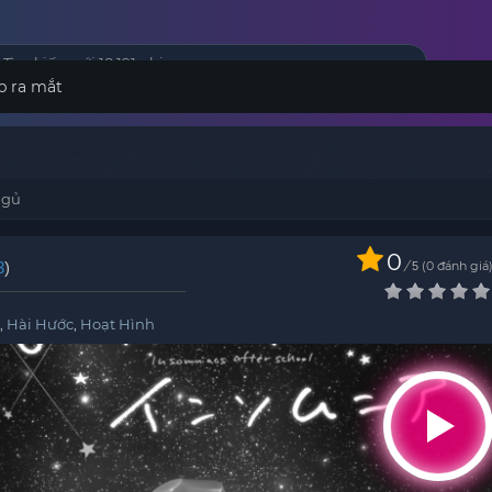
p ra mắt
Ngủ
0
3
)
/
0
đánh giá
5
,
Hài Hước
,
Hoạt Hình