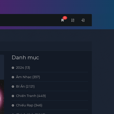
0
Danh mục
2024
(13)
Âm Nhạc
(357)
Bí Ẩn
(2.121)
Chiến Tranh
(449)
Chiếu Rạp
(346)