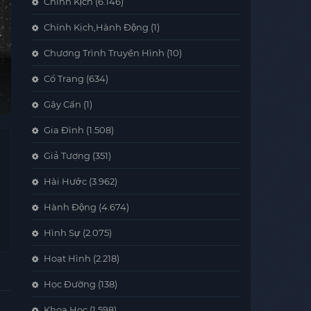
Chính Kịch
(6.146)
Chính Kịch,Hành Động
(1)
Chương Trình Truyền Hình
(10)
Cổ Trang
(634)
Gây Cấn
(1)
Gia Đình
(1.508)
Giả Tượng
(351)
Hài Hước
(3.962)
Hành Động
(4.674)
Hình Sự
(2.075)
Hoạt Hình
(2.218)
Học Đường
(138)
Khoa Học
(1.598)