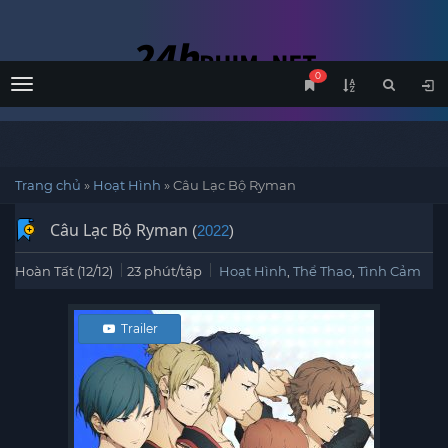
0
Menu
Trang chủ
»
Hoạt Hình
»
Câu Lạc Bộ Ryman
Câu Lạc Bộ Ryman
(
2022
)
Hoàn Tất (12/12)
23 phút/tập
Hoạt Hình
,
Thể Thao
,
Tình Cảm
Trailer