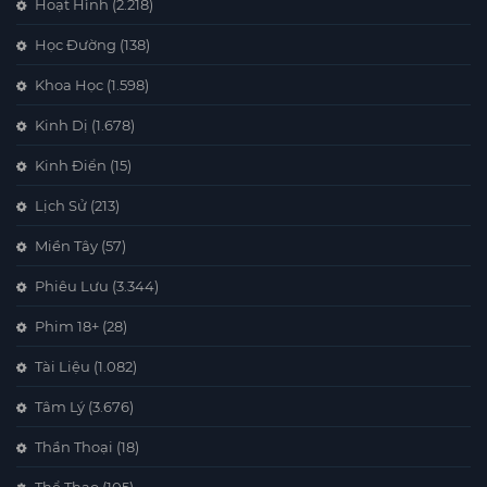
Hoạt Hình
(2.218)
Học Đường
(138)
Khoa Học
(1.598)
Kinh Dị
(1.678)
Kinh Điển
(15)
Lịch Sử
(213)
Miền Tây
(57)
Phiêu Lưu
(3.344)
Phim 18+
(28)
Tài Liệu
(1.082)
Tâm Lý
(3.676)
Thần Thoại
(18)