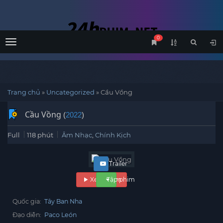
0
Menu
Trang chủ
»
Uncategorized
»
Cầu Vồng
Cầu Vồng
(
2022
)
Full
118 phút
Âm Nhạc
,
Chính Kịch
Trailer
Xem phim
Tập phim
Quốc gia:
Tây Ban Nha
Đạo diễn:
Paco León