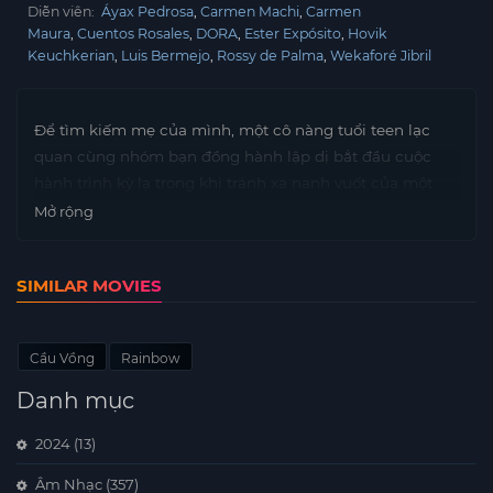
Diễn viên:
Áyax Pedrosa
Carmen Machi
Carmen
Maura
Cuentos Rosales
DORA
Ester Expósito
Hovik
Keuchkerian
Luis Bermejo
Rossy de Palma
Wekaforé Jibril
Để tìm kiếm mẹ của mình, một cô nàng tuổi teen lạc
quan cùng nhóm bạn đồng hành lập dị bắt đầu cuộc
hành trình kỳ lạ trong khi tránh xa nanh vuốt của một
phụ nữ hiểm ác.
Mở rộng
SIMILAR MOVIES
Cầu Vồng
Rainbow
Danh mục
2024
(13)
Âm Nhạc
(357)