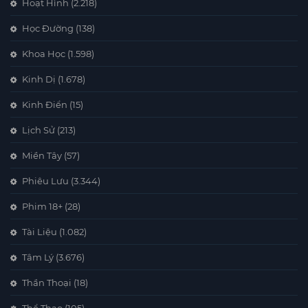
Hoạt Hình
(2.218)
Học Đường
(138)
Khoa Học
(1.598)
Kinh Dị
(1.678)
Kinh Điển
(15)
Lịch Sử
(213)
Miền Tây
(57)
Phiêu Lưu
(3.344)
Phim 18+
(28)
Tài Liệu
(1.082)
Tâm Lý
(3.676)
Thần Thoại
(18)