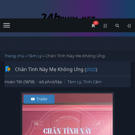
0
Menu
Trang chủ
»
Tâm Lý
»
Chân Tình Này Mẹ Không Ưng
Chân Tình Này Mẹ Không Ưng
(
2022
)
Hoàn Tất (18/18)
46 phút/tập
Tâm Lý
,
Tình Cảm
Trailer