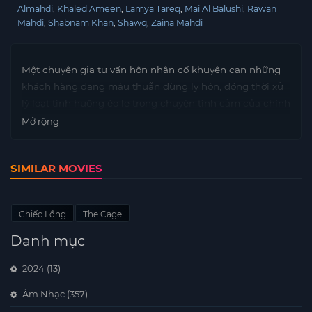
Almahdi
Khaled Ameen
Lamya Tareq
Mai Al Balushi
Rawan
Mahdi
Shabnam Khan
Shawq
Zaina Mahdi
Một chuyên gia tư vấn hôn nhân cố khuyên can những
khách hàng đang mâu thuẫn đừng ly hôn, đồng thời xử
lý loạt tình huống éo le trong chuyện tình cảm của chính
mình.
Mở rộng
SIMILAR MOVIES
Chiếc Lồng
The Cage
Danh mục
2024
(13)
Âm Nhạc
(357)