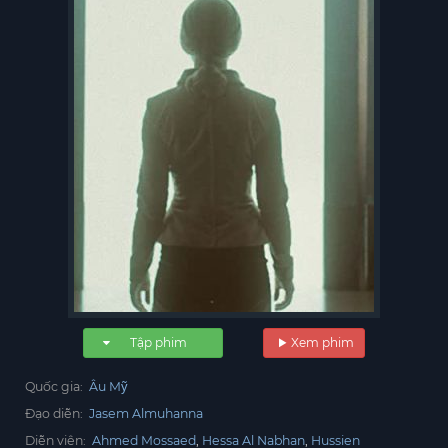
Tập phim
Xem phim
Quốc gia:
Âu Mỹ
Đạo diễn:
Jasem Almuhanna
Diễn viên:
Ahmed Mossaed
Hessa Al Nabhan
Hussien