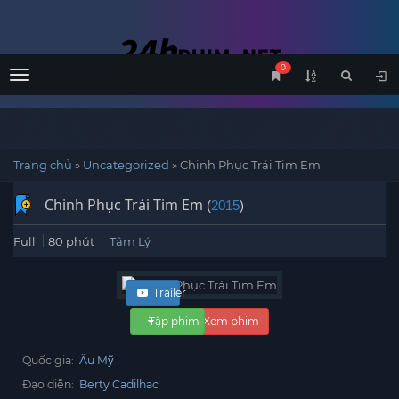
0
Menu
Trang chủ
»
Uncategorized
»
Chinh Phục Trái Tim Em
Chinh Phục Trái Tim Em
(
2015
)
Full
80 phút
Tâm Lý
Trailer
Tập phim
Xem phim
Quốc gia:
Âu Mỹ
Đạo diễn:
Berty Cadilhac