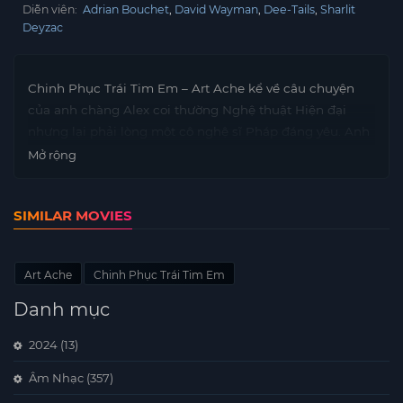
Diễn viên:
Adrian Bouchet
David Wayman
Dee-Tails
Sharlit
Deyzac
Chinh Phục Trái Tim Em – Art Ache kể về câu chuyện
của anh chàng Alex coi thường Nghệ thuật Hiện đại
nhưng lại phải lòng một cô nghệ sĩ Pháp đáng yêu. Anh
hiểu rằng cách duy nhất để chinh phục trái tim cô là vờ
Mở rộng
như mình là một nghệ sĩ. Bây giờ anh phải chiến thắng
một cuộc thi Nghệ thuật Hiện đại để có được trái tim
SIMILAR MOVIES
của cô ấy.
Art Ache
Chinh Phục Trái Tim Em
Danh mục
2024
(13)
Âm Nhạc
(357)