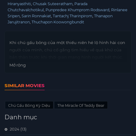
Hiranyasthiti
Chusak Suteeratham
Parada
Chutchavalchotikul
Punpredee Khumprom Rodsward
Rinlanee
Sripen
Sarin Ronnakiat
Tantachj Tharinpirom
Thanapon
Jarujitranon
Thuchapon Koowongbundit
Khi chú gấu bông của một thiếu niên hé lộ hình hài con
người của mình, chú cố gắng tìm hiểu về quá khứ của
bản thân trước khi thời gian mang hình người kết thúc.
Mở rộng
SIMILAR MOVIES
Chú Gấu Bông Kỳ Diệu
The Miracle Of Teddy Bear
Danh mục
2024
(13)