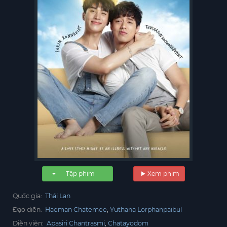
Tập phim
Xem phim
Quốc gia:
Thái Lan
Đạo diễn:
Haeman Chatemee
Yuthana Lorphanpaibul
Diễn viên:
Apasiri Chantrasmi
Chatayodom