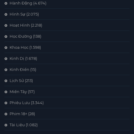
Hành Động
(4.674)
Hình Sự
(2.075)
Hoạt Hình
(2.218)
Học Đường
(138)
Khoa Học
(1.598)
Kinh Dị
(1.678)
Kinh Điển
(15)
Lịch Sử
(213)
Miền Tây
(57)
Phiêu Lưu
(3.344)
Phim 18+
(28)
Tài Liệu
(1.082)