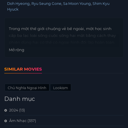
Doh Hyeong
Ryu Seung Gone
Sa Moon Young
Shim Kyu
Hyuck
Trong một thế giới chuộng vẻ bề ngoài, một học sinh
cấp ba lạc loài sống cuộc sống hai mặt bằng cách thay
phiên dùng hai cơ thể có ngoại hình đối lập hoàn toàn.
Mở rộng
SIMILAR MOVIES
Chủ Nghĩa Ngoại Hình
Lookism
Danh mục
2024
(13)
Âm Nhạc
(357)