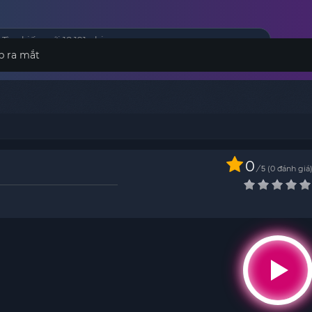
p ra mắt
0
/
0
đánh giá
5