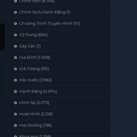
Chính Kịch
(6.146)
Chính Kịch,Hành Động
(1)
Chương Trình Truyền Hình
(10)
Cổ Trang
(634)
Gây Cấn
(1)
Gia Đình
(1.508)
Giả Tượng
(351)
Hài Hước
(3.962)
Hành Động
(4.674)
Hình Sự
(2.075)
Hoạt Hình
(2.218)
Học Đường
(138)
Khoa Học
(1.598)