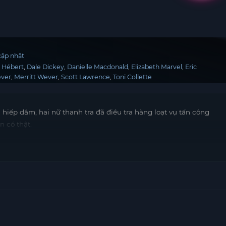
ập nhật
n Hébert
Dale Dickey
Danielle Macdonald
Elizabeth Marvel
Eric
ever
Merritt Wever
Scott Lawrence
Toni Collette
ụ hiếp dâm, hai nữ thanh tra đã điều tra hàng loạt vụ tấn công
n có thật.