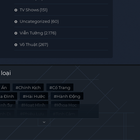
TV Shows
(151)
Uncategorized
(60)
Viễn Tưởng
(2.176)
Võ Thuật
(267)
 loại
í Ẩn
Chính Kịch
Cổ Trang
ia Đình
Hài Hước
Hành Động
̀nh Sự
Hoạt Hình
Khoa Học
inh Dị
Phiêu Lưu
Tình Cảm
i Liệu
Tâm Lý
Viễn Tưởng