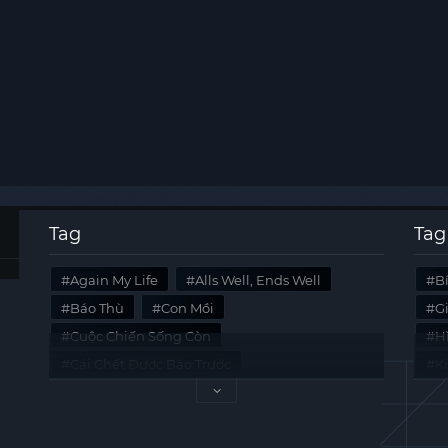
Tag
Tag
Again My Life
Alls Well, Ends Well
B
Báo Thù
Con Mồi
G
Cuộc Chiến Sống Còn
Hi
Cái Chết Được Báo Trước
K
Không Lối Thoát
Last Summer
Tà
Mối Quan Hệ Nguy Hiểm
Quái Vật