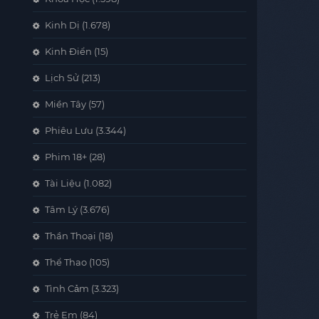
Kinh Dị
(1.678)
Kinh Điển
(15)
Lịch Sử
(213)
Miền Tây
(57)
Phiêu Lưu
(3.344)
Phim 18+
(28)
Tài Liệu
(1.082)
Tâm Lý
(3.676)
Thần Thoại
(18)
Thể Thao
(105)
Tình Cảm
(3.323)
Trẻ Em
(84)