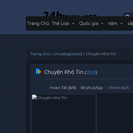
Trang Chủ
Thể Loại
Quốc gia
năm
sắ
Trang chủ
»
Uncategorized
»
Chuyện Khó Tin
Chuyện Khó Tin
(
2019
)
Hoàn Tất (8/8)
58 phút/tập
Chính Kịch