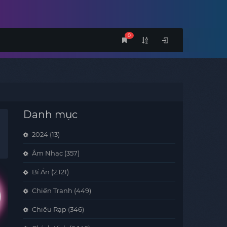
0
Danh mục
2024
(13)
Âm Nhạc
(357)
Bí Ẩn
(2.121)
Chiến Tranh
(449)
Chiếu Rạp
(346)