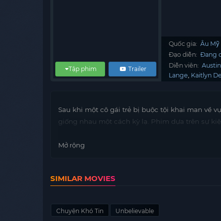
Quốc gia:
Âu Mỹ
Đạo diễn:
Đang c
Diễn viên:
Austi
Tập phim
Trailer
Lange
Kaitlyn D
Sau khi một cô gái trẻ bị buộc tội khai man về v
giống nhau một cách kỳ lạ. Phim dựa trên sự kiệ
Mở rộng
SIMILAR MOVIES
Chuyện Khó Tin
Unbelievable