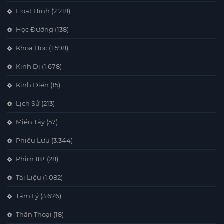
Hoạt Hình
(2.218)
Học Đường
(138)
Khoa Học
(1.598)
Kinh Dị
(1.678)
Kinh Điển
(15)
Lịch Sử
(213)
Miền Tây
(57)
Phiêu Lưu
(3.344)
Phim 18+
(28)
Tài Liệu
(1.082)
Tâm Lý
(3.676)
Thần Thoại
(18)