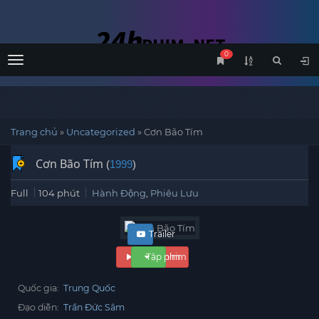
0
Menu
Trang chủ
»
Uncategorized
»
Cơn Bão Tím
Cơn Bão Tím
(
1999
)
Full
104 phút
Hành Động
,
Phiêu Lưu
Trailer
Xem phim
Tập phim
Quốc gia:
Trung Quốc
Đạo diễn:
Trần Đức Sâm