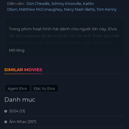
Diễn viên:
Don Cheadle
Johnny Knoxville
Kaitlin
Olson
Matthew McConaughey
Niecy Nash-Betts
Tom Kenny
Trong phim hoạt hình hài dành cho người lớn này, Elvis
đổi bộ jumpsuit lấy ba lô phản lực khi anh tham gia một
chương trình gián điệp bí mật nhằm ngăn chặn kẻ ác
phá hủy thế giới.
Mở rộng
SIMILAR MOVIES
Agent Elvis
Đặc Vụ Elvis
Danh mục
2024
(13)
Âm Nhạc
(357)