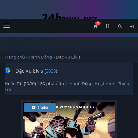
0
Menu
Trang chủ
»
Hành Động
»
Đặc Vụ Elvis
Đặc Vụ Elvis
(
2023
)
Hoàn Tất (10/10)
30 phút/tập
Hành Động
,
Hoạt Hình
,
Phiêu
Lưu
Trailer