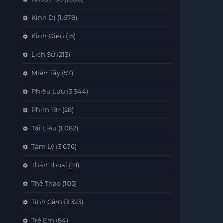
Kinh Dị
(1.678)
Kinh Điển
(15)
Lịch Sử
(213)
Miền Tây
(57)
Phiêu Lưu
(3.344)
Phim 18+
(28)
Tài Liệu
(1.082)
Tâm Lý
(3.676)
Thần Thoại
(18)
Thể Thao
(105)
Tình Cảm
(3.323)
Trẻ Em
(84)