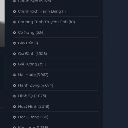
Chính Kịch
(6.146)
Chính Kịch,Hành Động
(1)
Chương Trình Truyền Hình
(10)
Cổ Trang
(634)
Gây Cấn
(1)
Gia Đình
(1.508)
Giả Tượng
(351)
Hài Hước
(3.962)
Hành Động
(4.674)
Hình Sự
(2.075)
Hoạt Hình
(2.218)
Học Đường
(138)
Khoa Học
(1.598)