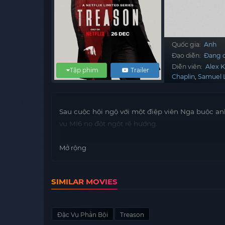
Quốc gia:
Anh
Đạo diễn:
Đang c
Diễn viên:
Alex 
Tập phim
Trailer
Chaplin
Samuel 
Sau cuộc hội ngộ với một điệp viên Nga buộc anh
vụ MI6 nọ đột ngột rẽ hướng.
Mở rộng
SIMILAR MOVIES
Đặc Vụ Phản Bội
Treason