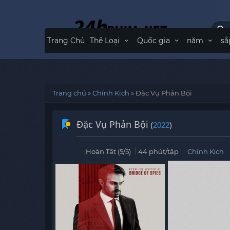
Trang Chủ
Thể Loại
Quốc gia
năm
sắ
Trang chủ
»
Chính Kịch
»
Đặc Vụ Phản Bội
Đặc Vụ Phản Bội
(
2022
)
Hoàn Tất (5/5)
44 phút/tập
Chính Kịch