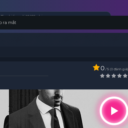
p ra mắt
0
/
0
đánh giá
5