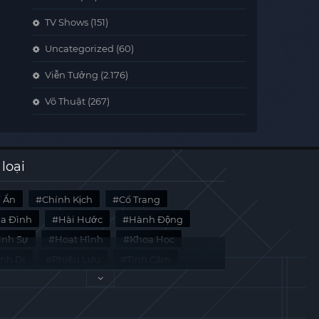
TV Shows
(151)
Uncategorized
(60)
Viễn Tưởng
(2.176)
Võ Thuật
(267)
 loại
í Ẩn
Chính Kịch
Cổ Trang
ia Đình
Hài Hước
Hành Động
̀nh Sự
Hoạt Hình
Khoa Học
inh Dị
Phiêu Lưu
Tình Cảm
i Liệu
Tâm Lý
Viễn Tưởng