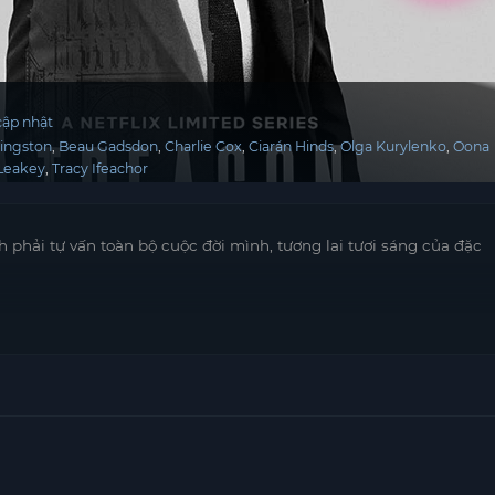
ập nhật
Kingston
Beau Gadsdon
Charlie Cox
Ciarán Hinds
Olga Kurylenko
Oona
Leakey
Tracy Ifeachor
 phải tự vấn toàn bộ cuộc đời mình, tương lai tươi sáng của đặc