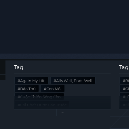
Tag
Tag
Again My Life
Alls Well, Ends Well
B
Báo Thù
Con Mồi
G
Cuộc Chiến Sống Còn
Hi
Cái Chết Được Báo Trước
K
Không Lối Thoát
Last Summer
Tà
Mối Quan Hệ Nguy Hiểm
Quái Vật