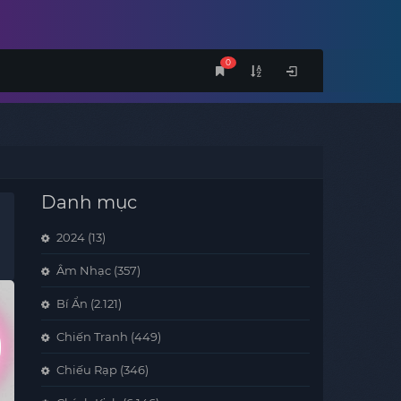
0
Danh mục
2024
(13)
Âm Nhạc
(357)
Bí Ẩn
(2.121)
Chiến Tranh
(449)
Chiếu Rạp
(346)