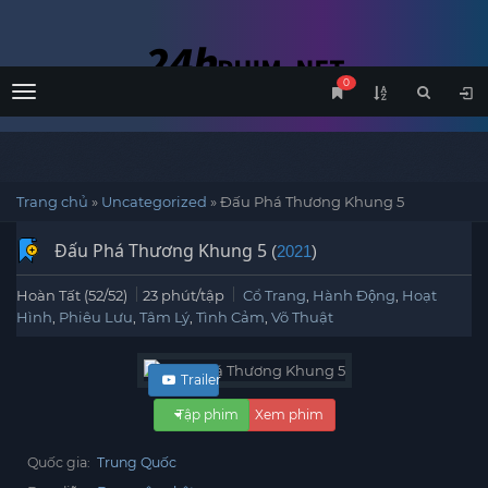
0
Menu
Trang chủ
»
Uncategorized
»
Đấu Phá Thương Khung 5
Đấu Phá Thương Khung 5
(
2021
)
Hoàn Tất (52/52)
23 phút/tập
Cổ Trang
,
Hành Động
,
Hoạt
Hình
,
Phiêu Lưu
,
Tâm Lý
,
Tình Cảm
,
Võ Thuật
Trailer
Tập phim
Xem phim
Quốc gia:
Trung Quốc