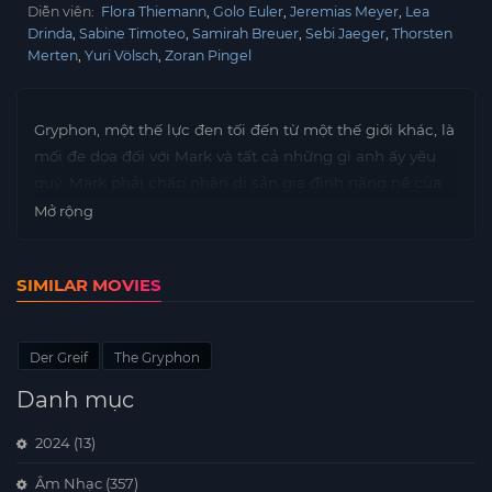
Diễn viên:
Flora Thiemann
Golo Euler
Jeremias Meyer
Lea
Drinda
Sabine Timoteo
Samirah Breuer
Sebi Jaeger
Thorsten
Merten
Yuri Völsch
Zoran Pingel
Gryphon, một thế lực đen tối đến từ một thế giới khác, là
mối đe dọa đối với Mark và tất cả những gì anh ấy yêu
quý. Mark phải chấp nhận di sản gia đình nặng nề của
mình và tham gia trận chiến để cứu thế giới của chúng
Mở rộng
ta khỏi nanh vuốt của Gryphon.
SIMILAR MOVIES
Der Greif
The Gryphon
Danh mục
2024
(13)
Âm Nhạc
(357)