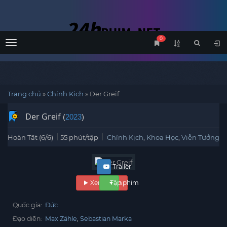
0
Menu
Trang chủ
»
Chính Kịch
»
Der Greif
Der Greif
(
2023
)
Hoàn Tất (6/6)
55 phút/tập
Chính Kịch
,
Khoa Học
,
Viễn Tưởng
Trailer
Xem phim
Tập phim
Quốc gia:
Đức
Đạo diễn:
Max Zähle
Sebastian Marka