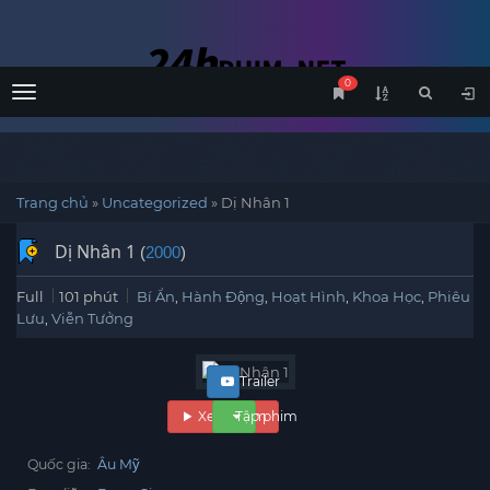
0
Menu
Trang chủ
»
Uncategorized
»
Dị Nhân 1
Dị Nhân 1
(
2000
)
Full
101 phút
Bí Ẩn
,
Hành Động
,
Hoạt Hình
,
Khoa Học
,
Phiêu
Lưu
,
Viễn Tưởng
Trailer
Xem phim
Tập phim
Quốc gia:
Âu Mỹ