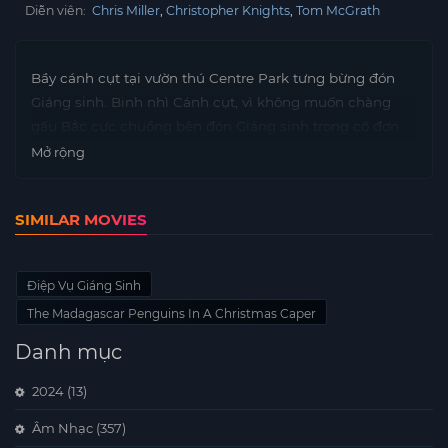
Diễn viên:
Chris Miller
Christopher Knights
Tom McGrath
Bầy cánh cụt tại vườn thú Centre Park tưng bừng đón
Giáng sinh. Binh nhì Cánh cụt, vì không muốn chàng
gấu Bắc cực chuồng bên đón Giáng sinh trong cô đơn
đã quyết định trốn khỏi vườn thú đi tìm quà cho người
Mở rộng
bạn tội nghiệp.
SIMILAR MOVIES
Điệp Vụ Giáng Sinh
The Madagascar Penguins In A Christmas Caper
Danh mục
2024
(13)
Âm Nhạc
(357)