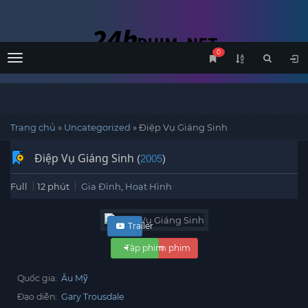
0
Menu
Trang chủ
»
Uncategorized
»
Điệp Vụ Giáng Sinh
Điệp Vụ Giáng Sinh
(
2005
)
Full
12 phút
Gia Đình
,
Hoạt Hình
Trailer
Tập phim
Xem phim
Quốc gia:
Âu Mỹ
Đạo diễn:
Gary Trousdale