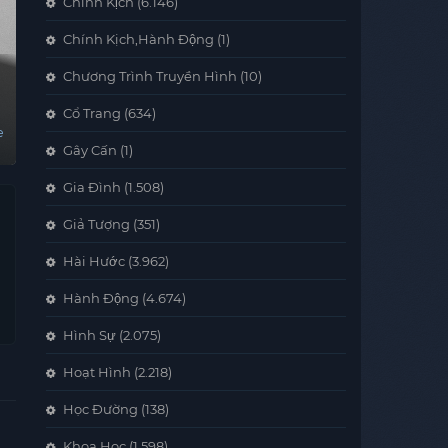
Chính Kịch
(6.146)
Chính Kịch,Hành Động
(1)
Chương Trình Truyền Hình
(10)
Cổ Trang
(634)
e
Gây Cấn
(1)
Gia Đình
(1.508)
Giả Tượng
(351)
Hài Hước
(3.962)
Hành Động
(4.674)
Hình Sự
(2.075)
Hoạt Hình
(2.218)
Học Đường
(138)
Khoa Học
(1.598)