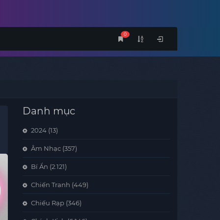
0
Danh mục
2024
(13)
Âm Nhạc
(357)
Bí Ẩn
(2.121)
Chiến Tranh
(449)
Chiếu Rạp
(346)