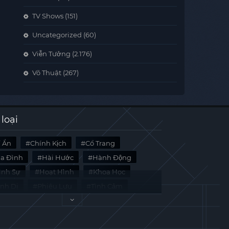
TV Shows
(151)
Uncategorized
(60)
Viễn Tưởng
(2.176)
Võ Thuật
(267)
 loại
í Ẩn
Chính Kịch
Cổ Trang
ia Đình
Hài Hước
Hành Động
̀nh Sự
Hoạt Hình
Khoa Học
inh Dị
Phiêu Lưu
Tình Cảm
i Liệu
Tâm Lý
Viễn Tưởng