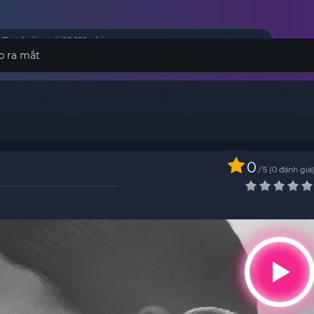
p ra mắt
0
/
0
đánh giá
5