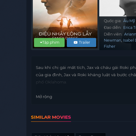
Quốc gia:
Âu Mỹ
Đạo diễn:
Erica 
Diễn viên:
Arian
Newman
Isabel
Tập phim
Trailer
Fisher
Sau khi chị gái mất tích, Jax và cháu gái Roki p
của gia đình, Jax và Roki kháng luật và bước c
phố Oklahoma.
Mở rộng
SIMILAR MOVIES