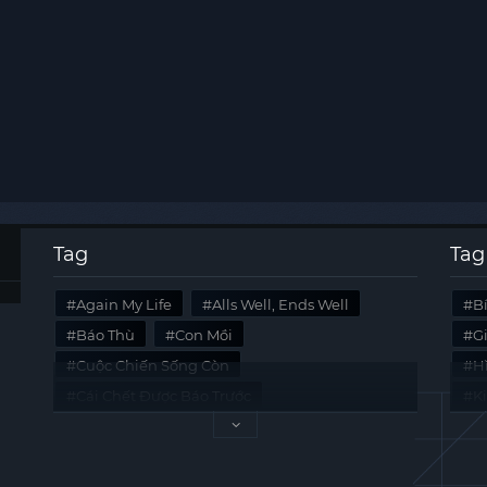
Tag
Tag
Again My Life
Alls Well, Ends Well
B
Báo Thù
Con Mồi
G
Cuộc Chiến Sống Còn
Hi
Cái Chết Được Báo Trước
K
Không Lối Thoát
Last Summer
Tà
Mối Quan Hệ Nguy Hiểm
Quái Vật