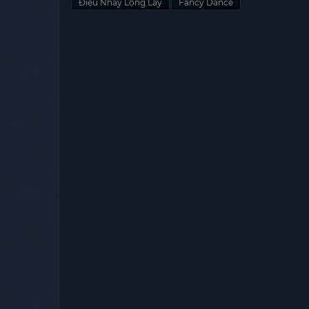
Điệu Nhảy Lộng Lẫy
Fancy Dance