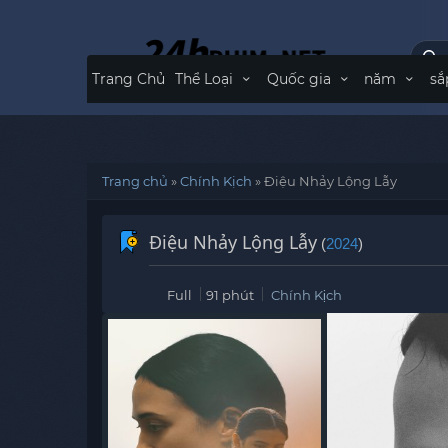
Trang Chủ
Thể Loại
Quốc gia
năm
sắ
Trang chủ
»
Chính Kịch
»
Điệu Nhảy Lộng Lẫy
Điệu Nhảy Lộng Lẫy
(
2024
)
Full
91 phút
Chính Kịch