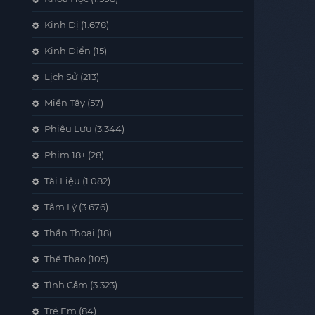
Kinh Dị
(1.678)
Kinh Điển
(15)
Lịch Sử
(213)
Miền Tây
(57)
Phiêu Lưu
(3.344)
Phim 18+
(28)
Tài Liệu
(1.082)
Tâm Lý
(3.676)
Thần Thoại
(18)
Thể Thao
(105)
Tình Cảm
(3.323)
Trẻ Em
(84)